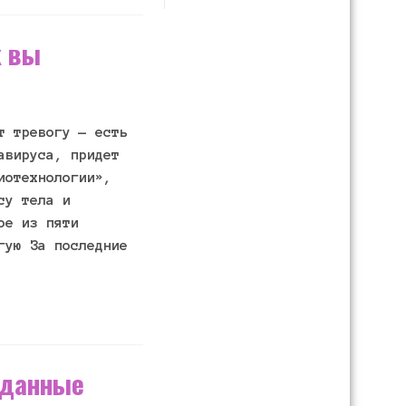
х вы
т тревогу — есть
авируса, придет
иотехнологии»,
су тела и
ое из пяти
гую За последние
иданные