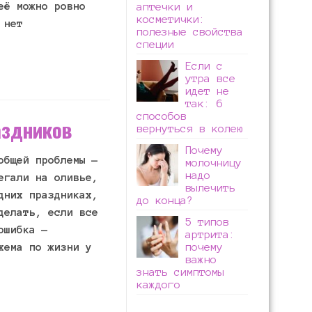
её можно ровно
аптечки и
косметички:
 нет
полезные свойства
специи
Если с
утра все
идет не
так: 6
способов
аздников
вернуться в колею
Почему
общей проблемы —
молочницу
надо
егали на оливье,
вылечить
дних праздниках,
до конца?
делать, если все
5 типов
ошибка —
артрита:
хема по жизни у
почему
важно
знать симптомы
каждого