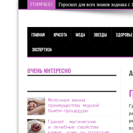
ГОРЯЧЕЕ!
Гороскоп для всех знаков зодиака с 
ГЛАВНАЯ
КРАСОТА
МОДА
ЗВЕЗДЫ
ЗДОРОВЬЕ
ЭКСПЕРТИЗА
ОЧЕНЬ ИНТЕРЕСНО
Д
Г
Молочная ванна:
преимущества модной
Г
бьюти-процедуры
р
р
Гранат: магические
и лечебные свойства
т
камня, кому он подходит,