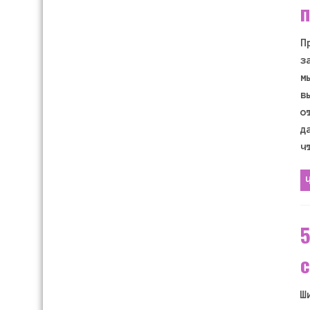
П
з
м
в
о
д
ч
5
с
Ш