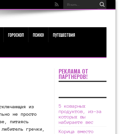
ГОРОСКОП
ПСИХО!
ПУТЕШЕСТВИЯ
РЕКЛАМА ОТ
ПАРТНЕРОВ!
5 коварных
сключающая из
продуктов, из-за
льно не просто
которых вы
ве, питаясь
набираете вес
 любитель гречки,
Корица вместо