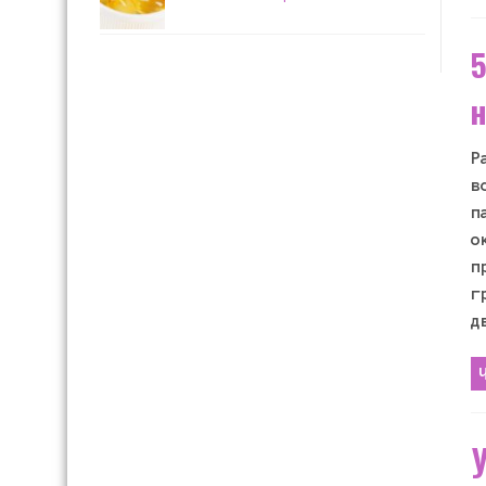
5
н
Р
в
п
о
п
г
д