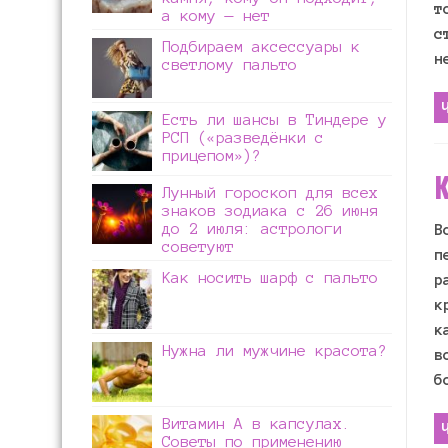
т
а кому — нет
с
Подбираем аксессуары к
н
светлому пальто
Есть ли шансы в Тиндере у
РСП («разведёнки с
прицепом»)?
К
Лунный гороскоп для всех
знаков зодиака с 26 июня
до 2 июля: астрологи
В
советуют
п
Как носить шарф с пальто
р
к
к
Нужна ли мужчине красота?
в
б
Витамин А в капсулах.
Советы по применению