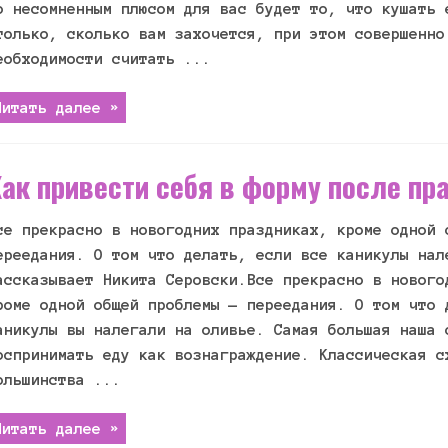
о несомненным плюсом для вас будет то, что кушать 
только, сколько вам захочется, при этом совершенно
еобходимости считать ...
Читать далее »
ак привести себя в форму после пр
се прекрасно в новогодних праздниках, кроме одной 
ереедания. О том что делать, если все каникулы нал
ассказывает Никита Серовски.Все прекрасно в нового
роме одной общей проблемы — переедания. О том что 
аникулы вы налегали на оливье. Самая большая наша 
оспринимать еду как вознаграждение. Классическая с
ольшинства ...
Читать далее »