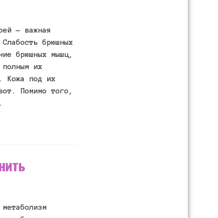
оей — важная
 Слабость брюшных
ние брюшных мышц,
 полным их
. Кожа под их
вот. Помимо того,
.
нить
 метаболизм