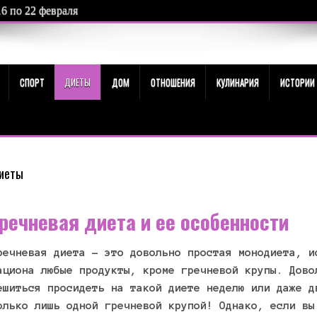
16 по 22 февраля
СПОРТ
ДИЕТЫ
ДОМ
ОТНОШЕНИЯ
КУЛИНАРИЯ
ИСТОРИИ
иеты
речневая диета и ее особенности
речневая диета – это довольно простая монодиета, и
ациона любые продукты, кроме гречневой крупы. Дово
ешиться просидеть на такой диете неделю или даже д
олько лишь одной гречневой крупой! Однако, если вы