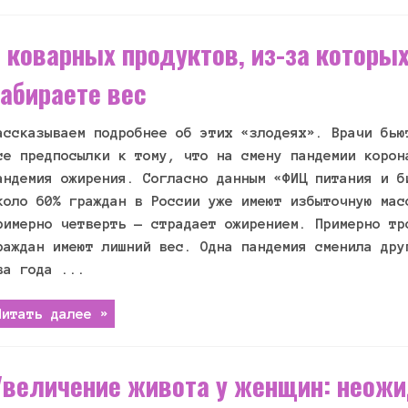
 коварных продуктов, из-за которы
абираете вес
ассказываем подробнее об этих «злодеях». Врачи бью
се предпосылки к тому, что на смену пандемии корон
андемия ожирения. Согласно данным «ФИЦ питания и б
коло 60% граждан в России уже имеют избыточную мас
римерно четверть — страдает ожирением. Примерно тр
раждан имеют лишний вес. Одна пандемия сменила дру
ва года ...
Читать далее »
Увеличение живота у женщин: неож