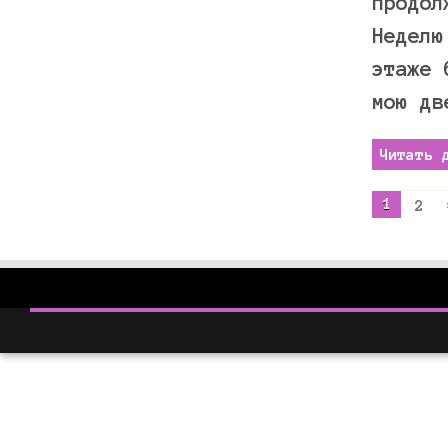
продол
Неделю
этаже 
мою дв
Читать 
1
2