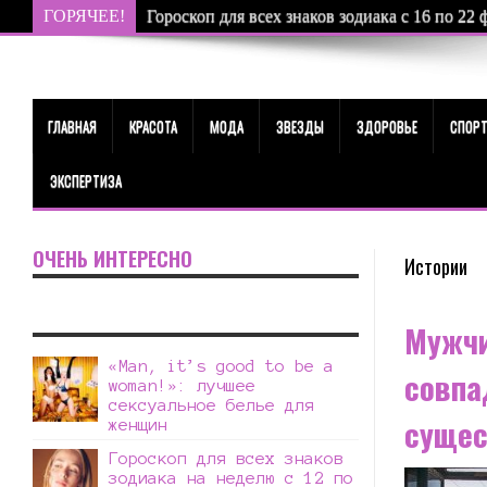
ГОРЯЧЕЕ!
Гороскоп для всех знаков зодиака с 16 по 22 
ГЛАВНАЯ
КРАСОТА
МОДА
ЗВЕЗДЫ
ЗДОРОВЬЕ
СПОР
ЭКСПЕРТИЗА
ОЧЕНЬ ИНТЕРЕСНО
Истории
Мужчи
«Man, it’s good to be a
совпа
woman!»: лучшее
сексуальное белье для
сущес
женщин
Гороскоп для всех знаков
зодиака на неделю с 12 по