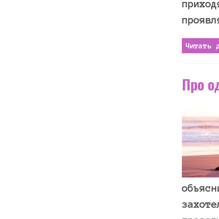
приход
проявл
Читать 
Про о
объясн
захоте