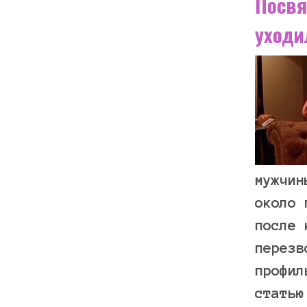
Посвя
уходи
мужчин
около 
после 
перезв
профил
статью