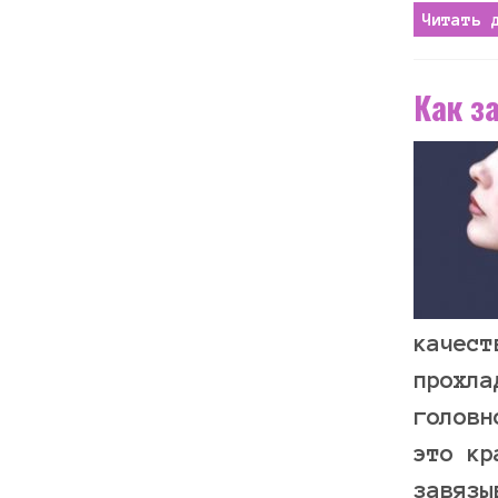
Читать 
Как з
качест
прохла
головн
это кр
завязы