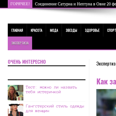
ГОРЯЧЕЕ!
Соединение Сатурна и Нептуна в Овне 20 фев
ГЛАВНАЯ
КРАСОТА
МОДА
ЗВЕЗДЫ
ЗДОРОВЬЕ
СПОР
ЭКСПЕРТИЗА
ОЧЕНЬ ИНТЕРЕСНО
Экспертиз
Как з
Тест: можно ли назвать
тебя истеричкой
Гангстерский стиль одежды
для женщин