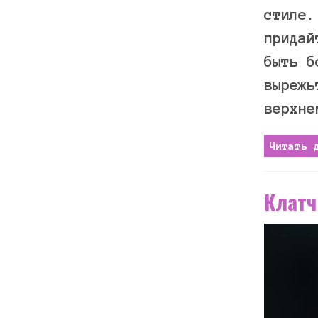
стиле.
придай
быть б
вырежь
верхне
Читать 
Клатч