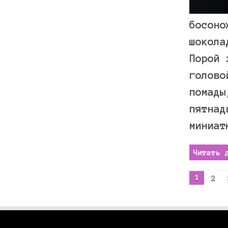
босоно
шокола
Порой 
голово
помады
пятнад
миниат
Читать 
1
2