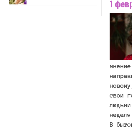
1 фев
мнение
направ
новому
свои г
людьми
неделя
В быто