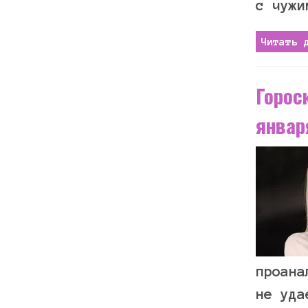
с чужи
Читать 
Горос
январ
проана
не уда