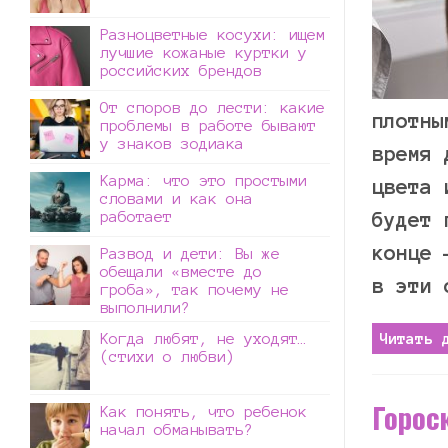
Разноцветные косухи: ищем
лучшие кожаные куртки у
российских брендов
От споров до лести: какие
плотны
проблемы в работе бывают
у знаков зодиака
время 
Карма: что это простыми
цвета 
словами и как она
работает
будет 
конце 
Развод и дети: Вы же
обещали «вместе до
в эти 
гроба», так почему не
выполнили?
Когда любят, не уходят…
Читать 
(стихи о любви)
Горос
Как понять, что ребенок
начал обманывать?