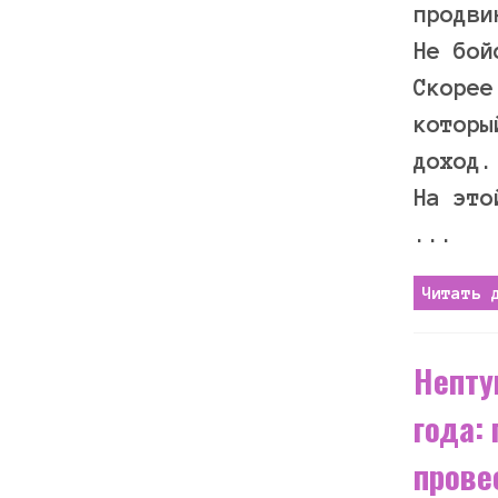
продви
Не бой
Скорее
которы
доход.
На это
...
Читать 
Непту
года:
прове