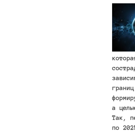
котора
состра
зависи
границ
формир
а целы
Так, п
по 202