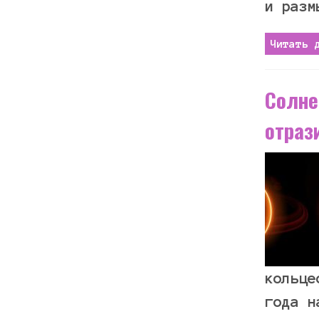
и разм
Читать 
Солне
отраз
кольце
года н