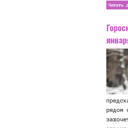
Читать 
Горос
январ
предск
рядом 
захоче