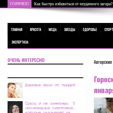
ГОРЯЧЕЕ!
Как быстро избавиться от неудачного загара?
ГЛАВНАЯ
КРАСОТА
МОДА
ЗВЕЗДЫ
ЗДОРОВЬЕ
СПОР
ЭКСПЕРТИЗА
ОЧЕНЬ ИНТЕРЕСНО
Авторские 
Горос
Дешевые мази от прыщей
январ
Сразу и не заметишь: 5
неочевидных симптомов,
которые указывают на