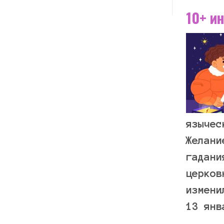
10+ и
язычес
Желани
гадани
церков
измени
13 янв