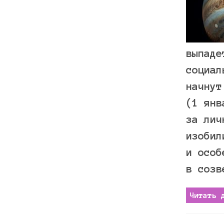
выпаде
социал
начнут
(1 янв
за лич
изобил
и особ
в созв
Читать 