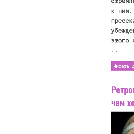
стремл
к ним.
пресек
убежде
этого 
...
Читать 
Ретро
чем х