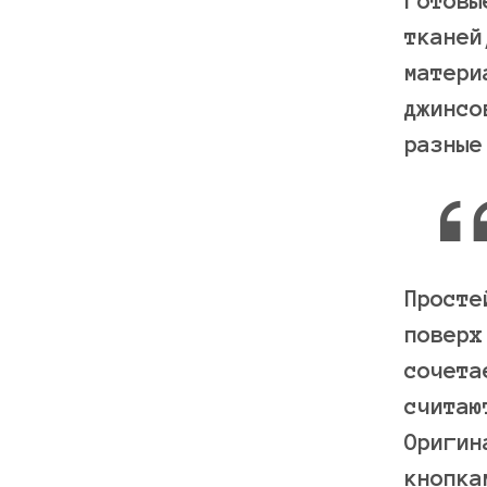
готовы
тканей
матери
джинсо
разные
Просте
поверх
сочета
считаю
Оригин
кнопка