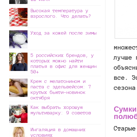
Высокая температура у
взрослого. Что делать?
Уход за кожей после зимы
множес
5 российских брендов, у
лучше 
которых можно найти
платья в офис для женщин
объясн
50+
все. Э
Крем с мелатонином и
паста с эдельвейсом: 7
сезона
крутых бьюти-новинок
октября
Как выбрать хорошую
Сумки
мультиварку: 9 советов
полю
Старые
Ингаляция в домашних
условиях