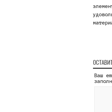
элемен
удовол
матери
ОСТАВИ
Ваш e
запол