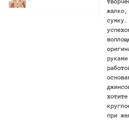
творче
жалко,
сумку.
успехо
воплощ
оригин
руками
работо
основа
джинсо
хотите
кругло
при же