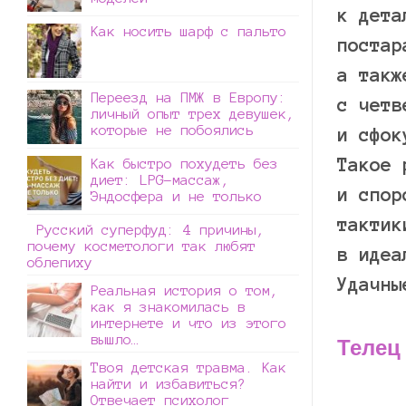
к дета
Как носить шарф с пальто
постар
а такж
Переезд на ПМЖ в Европу:
с четв
личный опыт трех девушек,
которые не побоялись
и сфок
Такое 
Как быстро похудеть без
диет: LPG-массаж,
и спор
Эндосфера и не только
тактик
Русский суперфуд: 4 причины,
почему косметологи так любят
в идеа
облепиху
Удачны
Реальная история о том,
как я знакомилась в
интернете и что из этого
вышло…
Телец
Твоя детская травма. Как
найти и избавиться?
Отвечает психолог