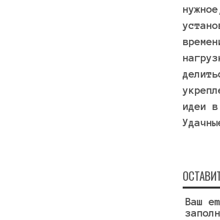
нужное
устано
времен
нагруз
делить
укрепл
идеи в
Удачны
ОСТАВИ
Ваш e
запол