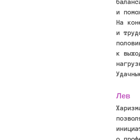
баланс
и помо
На кон
и труд
полови
к выхо
нагру
Удачн
Лев
Харизм
позвол
инициа
о проф