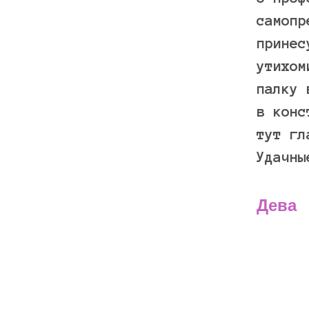
самопр
принес
утихом
палку 
в конс
тут г
Удачн
Дева