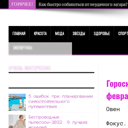
ГОРЯЧЕЕ!
Как быстро избавиться от неудачного загара?
ГЛАВНАЯ
КРАСОТА
МОДА
ЗВЕЗДЫ
ЗДОРОВЬЕ
СПОР
ЭКСПЕРТИЗА
ОЧЕНЬ ИНТЕРЕСНО
Горос
февр
5 ошибок при планировании
самостоятельного
путешествия
Овен
Беспроводные
пылесосы-2022: 9 лучших
Фокус
.
моделей