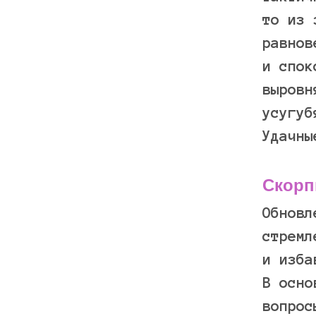
то из 
равнов
и спок
выровн
усугуб
Удачн
Скорп
Обновл
стремл
и изба
В осно
вопрос