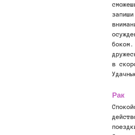
сможеш
запиши
вниман
осужде
боком.
дружес
в ско
Удачны
Рак
Спокой
действ
поездк