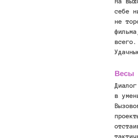
На вых
себе н
не тор
фильма
всего.
Удачн
Весы
Диалог
в умен
Вызово
проект
отстаи
тактич