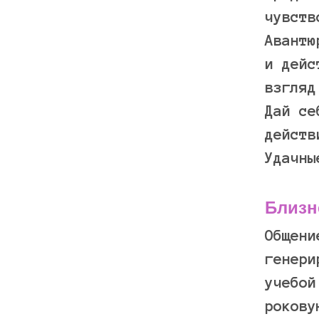
чувств
Авантю
и дейс
взгляд
Дай се
действ
Удачны
Близ
Общени
генери
учебой
рокову