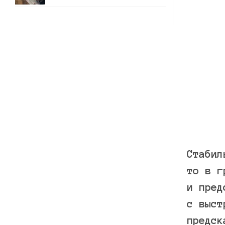
Стабил
то в г
и пред
с выст
предск