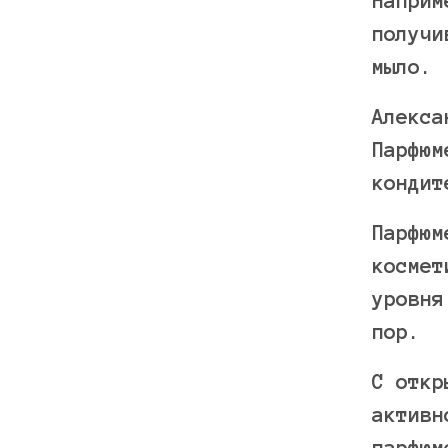
Наприм
получи
мыло.
Алекса
Парфюм
кондит
Парфюм
космет
уровня
пор.
С откр
активн
парфюм