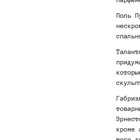
Поль П
нескро
спальн
Талант
придум
которы
скульп
Габриэ
товарн
Эрнест
кроме 
того д