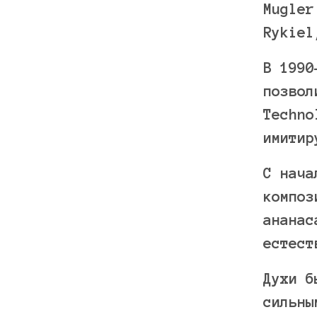
Mugler
Rykiel
В 1990
позвол
Techno
имитир
С нача
композ
ананас
естест
Духи б
сильны