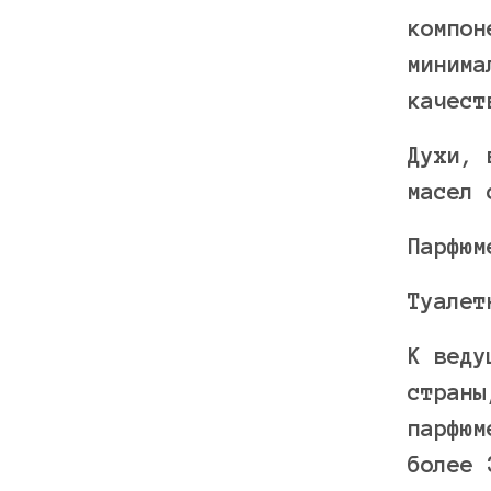
компон
минима
качест
Духи, 
масел 
Парфюм
Туалет
К веду
страны
парфюм
более 