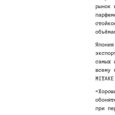
рынок 
парфюм
стойко
объёма
Япония
экспор
самых 
всему 
MIYAKE
«Хорош
обонят
при пе