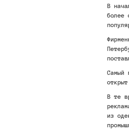
В нача
более 
популя
Фирмен
Петерб
постав
Самый 
открыт
В те в
реклам
из оде
промыш