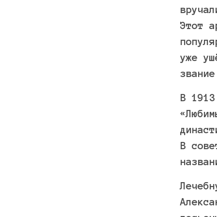
вручал
Этот а
популя
уже уш
звание
В 1913
«Любим
династ
В сове
назван
Лечебн
Алекса