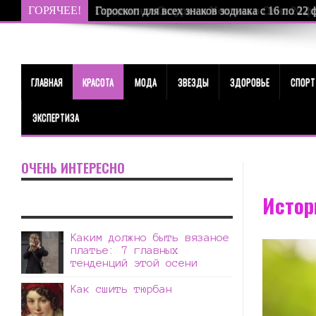
ГОРЯЧЕЕ!
Соединение Сатурна и Нептуна в Овне 20 фев
ГЛАВНАЯ
КРАСОТА
МОДА
ЗВЕЗДЫ
ЗДОРОВЬЕ
СПОРТ
ЭКСПЕРТИЗА
ОЧЕНЬ ИНТЕРЕСНО
Истор
Каким должно быть вязаное
платье: 7 главных
тенденций этой осени
Как сшить тюрбан