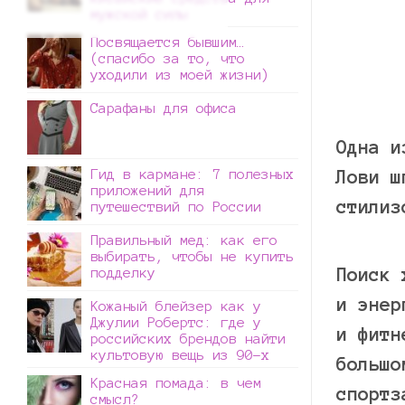
мужской силы
Посвящается бывшим…
(спасибо за то, что
уходили из моей жизни)
Сарафаны для офиса
Одна и
Гид в кармане: 7 полезных
Лови ш
приложений для
стилиз
путешествий по России
Правильный мед: как его
выбирать, чтобы не купить
Поиск 
подделку
и энер
Кожаный блейзер как у
Джулии Робертс: где у
и фитн
российских брендов найти
культовую вещь из 90-х
большо
Красная помада: в чем
спортз
смысл?