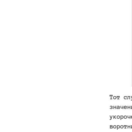
Тот сл
значен
укороч
воротн