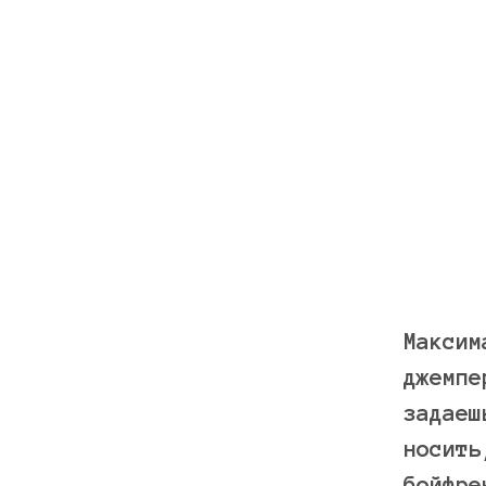
Максим
джемпе
задаеш
носить
бойфре