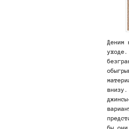
Деним 
уходе.
безгра
обыгры
матери
внизу.
джинсы
вариан
предст
бы они