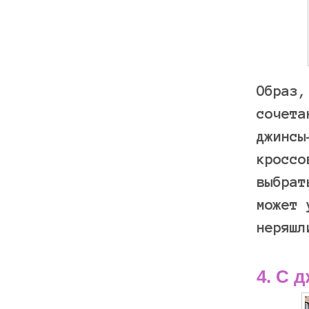
Образ,
сочета
джинсы
кроссо
выбрат
может 
неряшл
4. С 