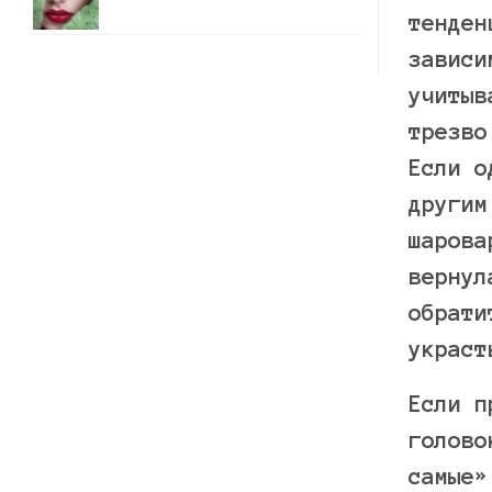
тенден
зависи
учитыв
трезво
Если о
другим
шарова
вернул
обрати
украст
Если п
голово
самые»