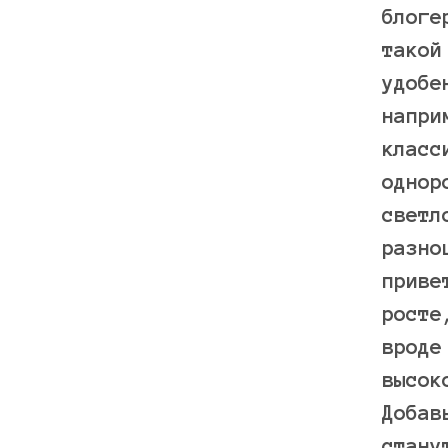
блоге
такой
удобе
напри
класс
однор
светл
разно
приве
росте
вроде
высок
Добав
стану