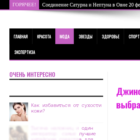
ГОРЯЧЕЕ!
Соединение Сатурна и Нептуна в Овне 20 фев
ГЛАВНАЯ
КРАСОТА
МОДА
ЗВЕЗДЫ
ЗДОРОВЬЕ
СПОРТ
ЭКСПЕРТИЗА
ОЧЕНЬ ИНТЕРЕСНО
Джинс
выбра
Как избавиться от сухости
кожи?
Тысяча наложниц и один
император: самые лучшие
китайские средства для