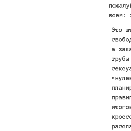
пожалу
всем: 
Это ш
свобо
а зак
трубы
сексу
«нуле
плани
прави
итого
кросс
рассл