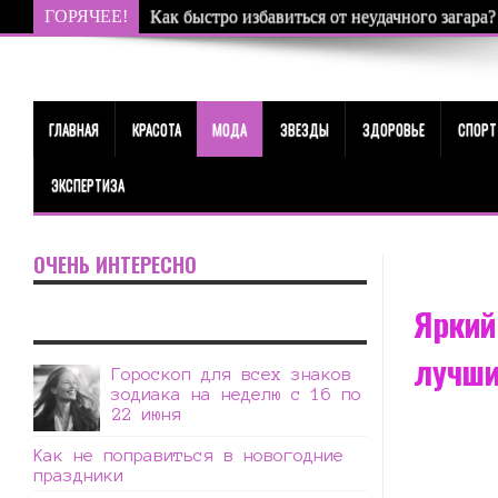
ГОРЯЧЕЕ!
Как быстро избавиться от неудачного загара?
ГЛАВНАЯ
КРАСОТА
МОДА
ЗВЕЗДЫ
ЗДОРОВЬЕ
СПОРТ
ЭКСПЕРТИЗА
ОЧЕНЬ ИНТЕРЕСНО
Яркий
лучши
Гороскоп для всех знаков
зодиака на неделю с 16 по
22 июня
Как не поправиться в новогодние
праздники