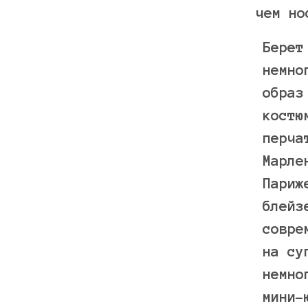
чем но
Берет
немно
образ
костю
перча
Марле
Париж
блейз
совре
на су
немно
мини-