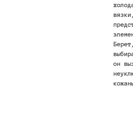
холод
вязки
предс
элеме
Берет
выбир
он вы
неукл
кожан