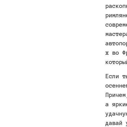
раскоп
римлян
соврем
мастер
автопо
х во Ф
которы
Если т
осенне
Причем
а ярки
удачну
давай 