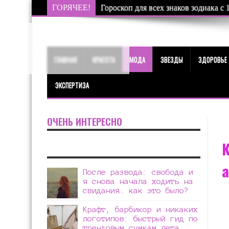
ГОРЯЧЕЕ!
Соединение Сатурна и Нептуна в Овн
ГЛАВНАЯ
КРАСОТА
МОДА
ЗВЕЗДЫ
ЗДОРОВЬЕ
ЭКСПЕРТИЗА
ОЧЕНЬ ИНТЕРЕСНО
К
После развода: свобода и
я снова начала ходить на
свидания… как это было?
Крафт, барбикор и никаких
логотипов: быстрый гид по
трендовым сумкам лета