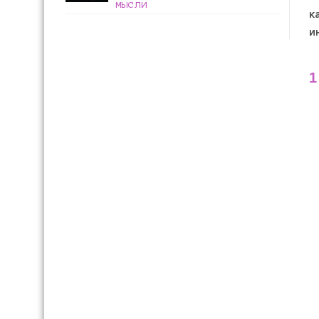
мысли
к
и
1