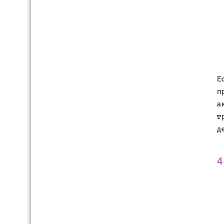
Е
п
а
т
д
4