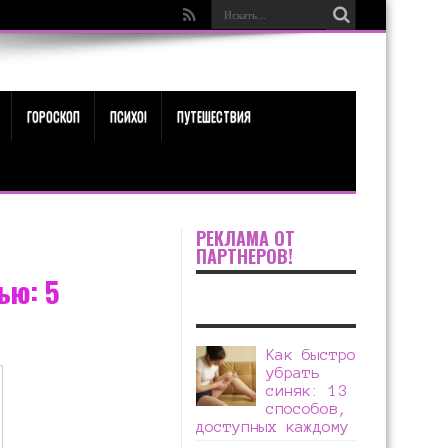
ГОРОСКОП
ПСИХО!
ПУТЕШЕСТВИЯ
РЕКЛАМА ОТ
ПАРТНЕРОВ!
ью: 5
Как быстро
убрать
синяк: 13
способов,
доступных каждому