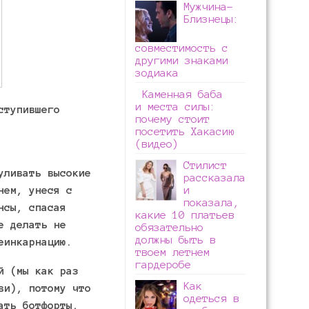
Мужчина-
Близнецы:
совместимость с
другими знаками
зодиака
Каменная баба
и места силы:
ступившего
почему стоит
посетить Хакасию
(видео)
Стилист
уливать высокие
рассказала
нем, унеся с
и
показала,
нсы, спасая
какие 10 платьев
е делать не
обязательно
должны быть в
реинкарнацию.
твоем летнем
гардеробе
й (мы как раз
Как
ви), потому что
одеться в
ать ботфорты,