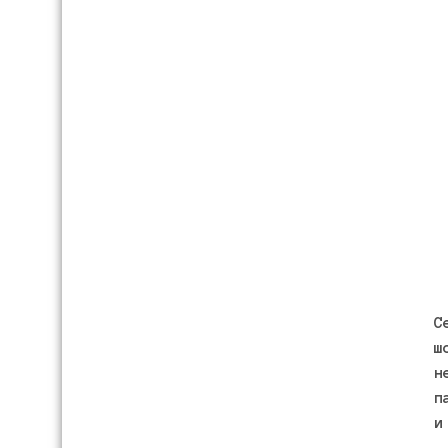
С
ш
н
п
и