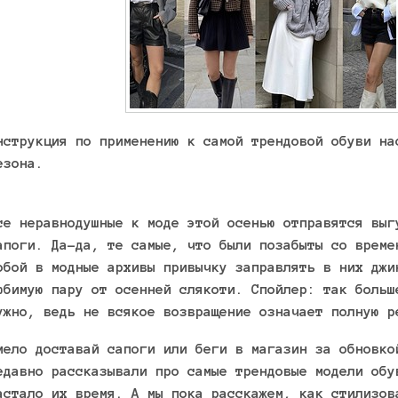
нструкция по применению к самой трендовой обуви на
езона.
се неравнодушные к моде этой осенью отправятся выг
апоги. Да-да, те самые, что были позабыты со време
обой в модные архивы привычку заправлять в них джи
юбимую пару от осенней слякоти. Спойлер: так больш
ужно, ведь не всякое возвращение означает полную 
мело доставай сапоги или беги в магазин за обновко
едавно рассказывали про самые трендовые модели обу
астало их время. А мы пока расскажем, как стилизов