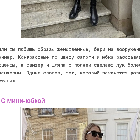
сли ты любишь образы женственные, бери на вооружен
ример. Контрастные по цвету сапоги и юбка расставя
кценты, а свитер и шляпа с полями сделают лук боле
рендовым. Одним словом, тот, который захочется раз
еталях.
 С мини-юбкой