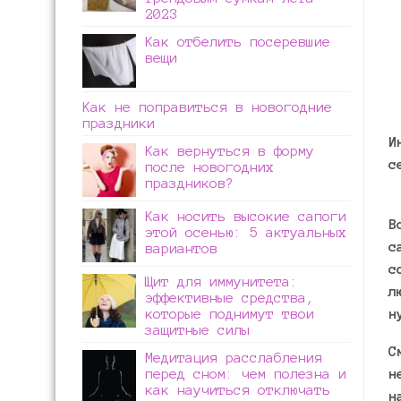
2023
Как отбелить посеревшие
вещи
Как не поправиться в новогодние
праздники
И
Как вернуться в форму
с
после новогодних
праздников?
Как носить высокие сапоги
В
этой осенью: 5 актуальных
с
вариантов
с
Щит для иммунитета:
л
эффективные средства,
которые поднимут твои
н
защитные силы
С
Медитация расслабления
перед сном: чем полезна и
н
как научиться отключать
н