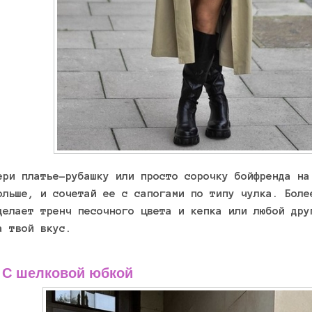
ери платье-рубашку или просто сорочку бойфренда на
ольше, и сочетай ее с сапогами по типу чулка. Боле
делает тренч песочного цвета и кепка или любой дру
а твой вкус.
 С шелковой юбкой