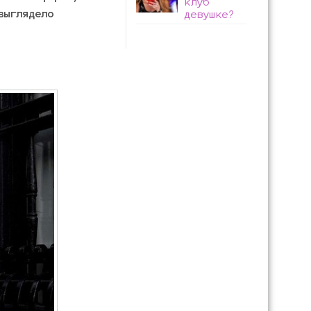
клуб
выглядело
девушке?