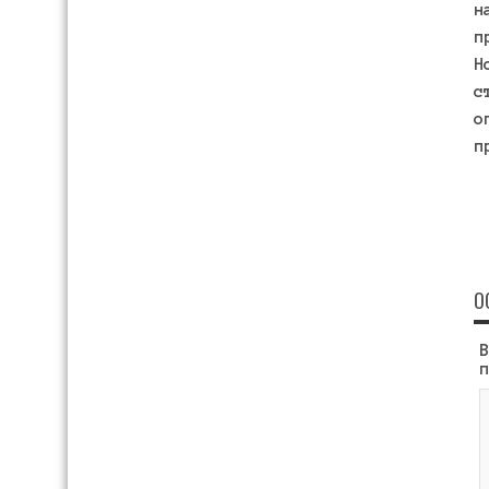
н
п
Н
с
о
п
О
В