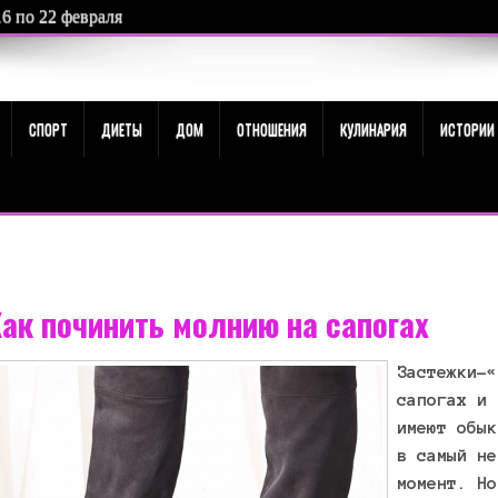
16 по 22 февраля
СПОРТ
ДИЕТЫ
ДОМ
ОТНОШЕНИЯ
КУЛИНАРИЯ
ИСТОРИИ
ак починить молнию на сапогах
Застежки-«
сапогах и 
имеют обык
в самый не
момент. Но