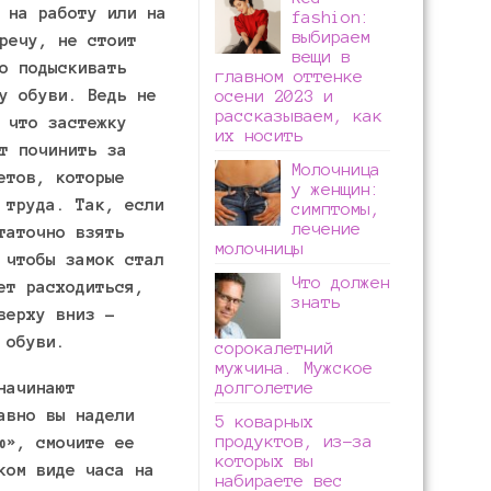
 на работу или на
fashion:
выбираем
речу, не стоит
вещи в
о подыскивать
главном оттенке
у обуви. Ведь не
осени 2023 и
рассказываем, как
 что застежку
их носить
т починить за
Молочница
етов, которые
у женщин:
 труда. Так, если
симптомы,
лечение
таточно взять
молочницы
 чтобы замок стал
Что должен
ет расходиться,
знать
верху вниз –
 обуви.
сорокалетний
мужчина. Мужское
начинают
долголетие
авно вы надели
5 коварных
продуктов, из-за
ю», смочите ее
которых вы
ком виде часа на
набираете вес