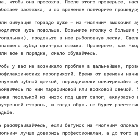
ва, чтобы она просохла. После этого проверьте, нас
аботает застежка, и со временем повторите процедур
сли ситуация гораздо хуже – из «молнии» выскочил з
родлится чуть подольше. Возьмите иголку с большим 
топальную), проденьте в нее рыболовную леску. Сдел
ыпавшего зубца один-два стежка. Проверьте, как «хо
сли все в порядке, смело обувайтесь.
тобы у вас не возникало проблем в дальнейшем, пров
рофилактических мероприятий. Время от времени начи
енужной зубной щеткой, периодически осматривайте з
ройдитесь по ним парафиновой или восковой свечой. 
амка петелькой из ниток под цвет сапог, аккуратно 
нутренней стороны, и тогда обувь не будет расстеги
одьбе.
е расстраивайтесь, если бегунок на «молнии» сломал
молнии» лучше доверить профессионалам, а до того в