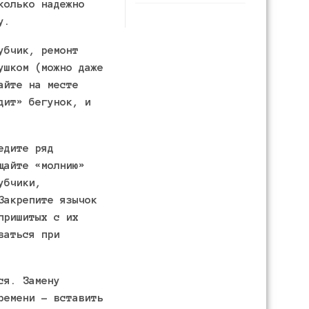
колько надежно
у.
убчик, ремонт
ушком (можно даже
айте на месте
дит» бегунок, и
едите ряд
щайте «молнию»
убчики,
Закрепите язычок
пришитых с их
ваться при
ся. Замену
ремени – вставить