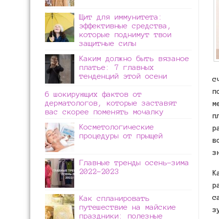
Щит для иммунитета:
эффективные средства,
которые поднимут твои
защитные силы
Каким должно быть вязаное
платье: 7 главных
тенденций этой осени
с
п
6 шокирующих фактов от
дерматологов, которые заставят
м
вас скорее поменять мочалку
п
Косметологические
р
процедуры от прыщей
в
з
Главные тренды осень-зима
2022-2023
К
р
с
Как спланировать
путешествие на майские
з
праздники: полезные