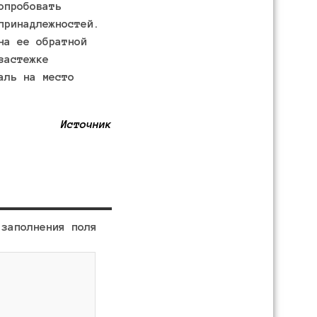
опробовать
принадлежностей.
на ее обратной
застежке
аль на место
Источник
 заполнения поля