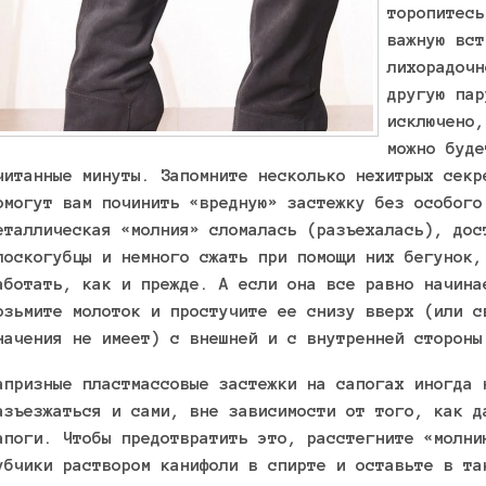
торопитесь
важную вст
лихорадочн
другую пар
исключено,
можно буде
читанные минуты. Запомните несколько нехитрых секр
омогут вам починить «вредную» застежку без особого
еталлическая «молния» сломалась (разъехалась), дос
лоскогубцы и немного сжать при помощи них бегунок,
аботать, как и прежде. А если она все равно начина
озьмите молоток и простучите ее снизу вверх (или с
начения не имеет) с внешней и с внутренней стороны
апризные пластмассовые застежки на сапогах иногда 
азъезжаться и сами, вне зависимости от того, как д
апоги. Чтобы предотвратить это, расстегните «молни
убчики раствором канифоли в спирте и оставьте в та