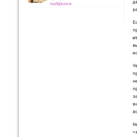
д
лайфхаки
р
Е
п
ш
в
е
Ч
п
н
п
з
в
х
Н
«