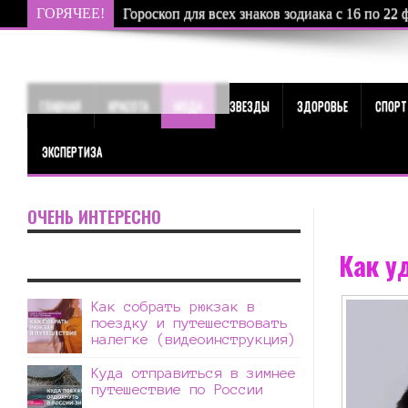
ГОРЯЧЕЕ!
Гороскоп для всех знаков зодиака с 16 по 22 
ГЛАВНАЯ
КРАСОТА
МОДА
ЗВЕЗДЫ
ЗДОРОВЬЕ
СПОРТ
ЭКСПЕРТИЗА
ОЧЕНЬ ИНТЕРЕСНО
Как у
Как собрать рюкзак в
поездку и путешествовать
налегке (видеоинструкция)
Куда отправиться в зимнее
путешествие по России