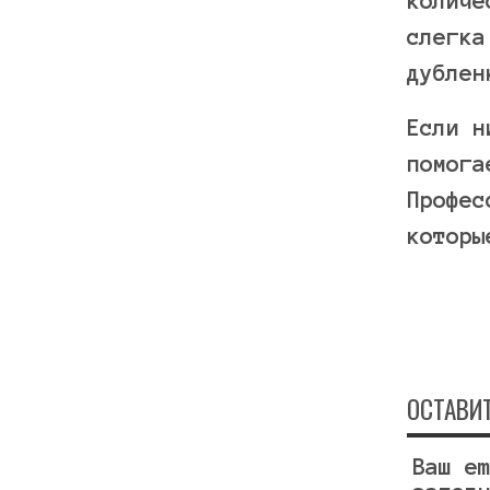
количе
слегка
дублен
Если н
помога
Профес
которы
ОСТАВИ
Ваш e