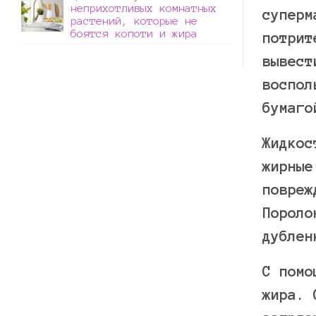
неприхотливых комнатных
суперм
растений, которые не
боятся копоти и жира
потрит
вывест
воспол
бумаго
Жидкос
жирные
повреж
Пороло
дублен
С помо
жира. 