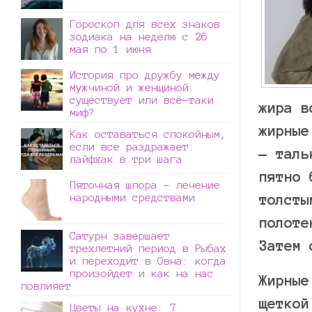
Гороскоп для всех знаков
зодиака на неделю с 26
мая по 1 июня
История про дружбу между
мужчиной и женщиной:
существует или всё-таки
жира в
миф?
жирные
Как оставаться спокойным,
если все раздражает:
— таль
лайфхак в три шага
пятно 
Пяточная шпора – лечение
народными средствами
толсты
полоте
Сатурн завершает
Затем 
трехлетний период в Рыбах
и переходит в Овна: когда
произойдет и как на нас
Жирные
повлияет
щеткой
Цветы на кухне: 7