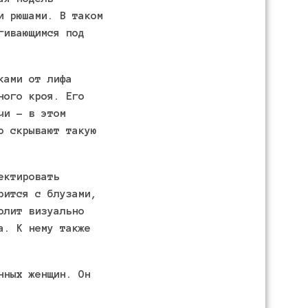
и рюшами. В таком
гивающимся под
ками от лифа
ного кроя. Его
чи – в этом
о скрывают такую
ектировать
рится с блузами,
олит визуально
а. К нему также
нных женщин. Он