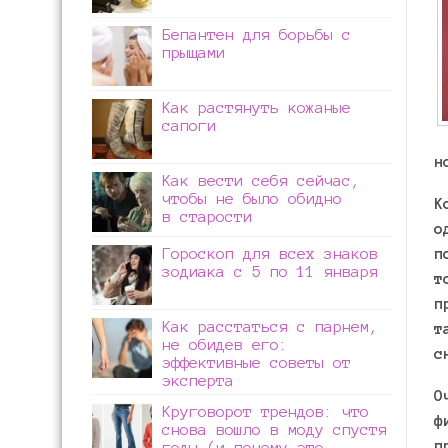
Бепантен для борьбы с
прыщами
Как растянуть кожаные
сапоги
н
Как вести себя сейчас,
чтобы не было обидно
К
в старости
о
Гороскоп для всех знаков
п
зодиака с 5 по 11 января
т
п
Как расстаться с парнем,
т
не обидев его:
с
эффективные советы от
эксперта
О
Круговорот трендов: что
ф
снова вошло в моду спустя
п
годы (и почему это