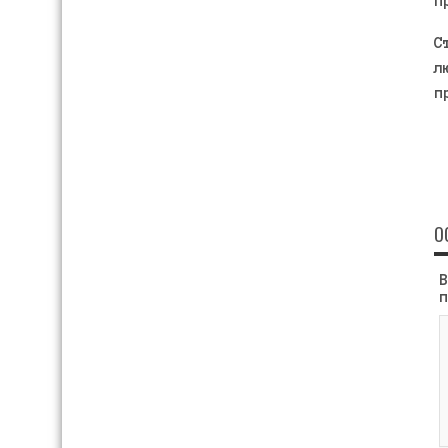
п
С
л
п
О
В