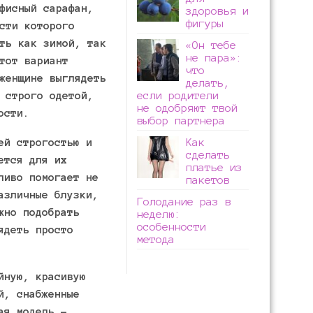
фисный сарафан,
здоровья и
фигуры
сти которого
ть как зимой, так
«Он тебе
не пара»:
тот вариант
что
женщине выглядеть
делать,
 строго одетой,
если родители
не одобряют твой
ости.
выбор партнера
ей строгостью и
Как
сделать
ется для их
платье из
ливо помогает не
пакетов
азличные блузки,
Голодание раз в
жно подобрать
неделю:
особенности
ядеть просто
метода
йную, красивую
й, снабженные
ая модель –