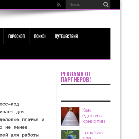
ГОРОСКОП
ПСИХО!
ПУТЕШЕСТВИЯ
РЕКЛАМА ОТ
ПАРТНЕРОВ!
есс-код
Как
ивает для
сделать
деловые платья и
кринолин
о не менее
Голубика
еей для работы
для