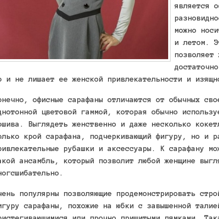
является о
разновидно
можно носи
и летом. Э
позволяет 
достаточно
о и не лишает ее женской привлекательности и изящн
онечно, офисные сарафаны отличаются от обычных сво
днотонной цветовой гаммой, которая обычно использу
ошива. Выглядеть женственно и даже несколько кокет
олько крой сарафана, подчеркивающий фигуру, но и р
ривлекательные рубашки и аксессуары. К сарафану мо
акой ансамбль, который позволит любой женщине выгл
ногсшибательно.
чень популярны позволяющие продемонстрировать стро
игуру сарафаны, похожие на юбки с завышенной талие
ристегивающимися или прочно пришитыми лямками. Так