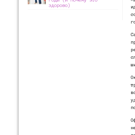
здорово)
и
с
г
С
п
р
с
ш
О
т
в
у
п
О
н