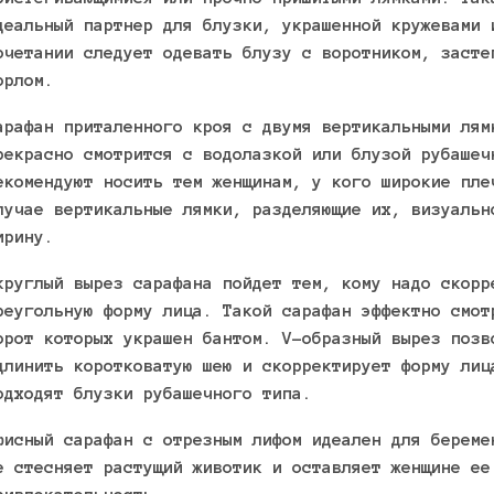
деальный партнер для блузки, украшенной кружевами 
очетании следует одевать блузу с воротником, засте
орлом.
арафан приталенного кроя с двумя вертикальными лям
рекрасно смотрится с водолазкой или блузой рубашеч
екомендуют носить тем женщинам, у кого широкие пле
лучае вертикальные лямки, разделяющие их, визуальн
ирину.
круглый вырез сарафана пойдет тем, кому надо скорр
реугольную форму лица. Такой сарафан эффектно смот
орот которых украшен бантом. V-образный вырез позв
длинить коротковатую шею и скорректирует форму лиц
одходят блузки рубашечного типа.
фисный сарафан с отрезным лифом идеален для береме
е стесняет растущий животик и оставляет женщине ее