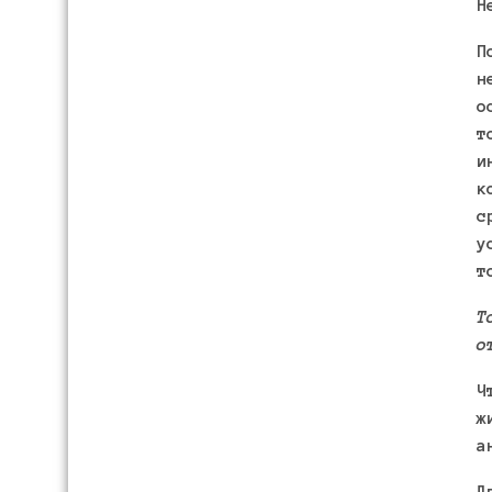
Н
П
н
о
т
и
к
с
у
т
Т
о
Ч
ж
а
Д