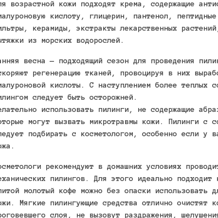
ля возрастной кожи подходят крема, содержащие анти
иалуроновую кислоту, глицерин, пантенол, пептидные
ильтры, керамиды, экстракты лекарственных растений
ытяжки из морских водорослей.
анняя весна — подходящий сезон для проведения пили
скоряют регенерацию тканей, провоцируя в них выраб
иалуроновой кислоты. С наступлением более теплых с
илингом следует быть осторожней.
елательно использовать пилинги, не содержащие абра
оторые могут вызвать микротравмы кожи. Пилинги с с
ледует подбирать с косметологом, особенно если у в
ожа.
осметологи рекомендуют в домашних условиях проводи
еханических пилингов. Для этого идеально подходит 
питой молотый кофе можно без опаски использовать д
ожи. Мягкие пилингующие средства отлично очистят к
роговевшего слоя, не вызовут раздражения, шелушени