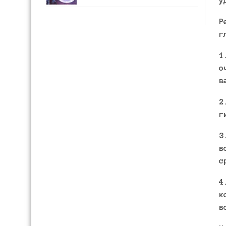
у
Р
г
1
о
в
2
г
3
в
с
4
к
в