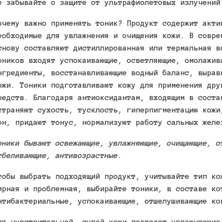
е забывайте о защите от ультрафиолетовых излучений
очему важно применять тоник? Продукт содержит акти
еобходимые для увлажнения и очищения кожи. В совре
снову составляют дистиллированная или термальная в
оников входят успокаивающие, осветляющие, омолажив
нгредиенты, восстанавливающие водный баланс, вырав
ожи. Тоники подготавливают кожу для применения дру
редств. Благодаря антиоксидантам, входящим в соста
страняют сухость, тусклость, гиперпигментацию кожи
он, придают тонус, нормализуют работу сальных желе
оники бывают освежающие, увлажняющие, очищающие, о
тбеливающие, антивозрастные.
тобы выбрать подходящий продукт, учитывайте тип ко
ирная и проблемная, выбирайте тоники, в составе ко
нтибактериальные, успокаивающие, отшелушивающие ко
ля чувствительной, сухой кожи подходят увлажняющие