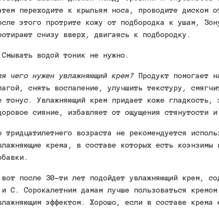
атем переходите к крыльям носа, проводите диском о
осле этого протрите кожу от подбородка к ушам, Зон
ротирают снизу вверх, двигаясь к подбородку.
 Смывать водой тоник не нужно.
ля чего нужен увлажняющий крем?
Продукт помогает н
лагой, снять воспаление, улучшить текстуру, смягчи
е тонус. Увлажняющий крем придает коже гладкость, 
доровое сияние, избавляет от ощущения стянутости и
о тридцатилетнего возраста не рекомендуется исполь
влажняющие крема, в составе которых есть коэнзимы 
обавки.
 вот после 30-ти лет подойдет увлажняющий крем, со
 и С. Сорокалетним дамам лучше пользоваться кремом
влажняющим эффектом. Хорошо, если в составе крема 