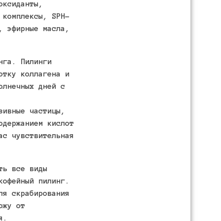
оксиданты,
 комплексы, SPH-
, эфирные масла,
нга. Пилинги
отку коллагена и
олнечных дней с
зивные частицы,
одержанием кислот
ас чувствительная
ть все виды
кофейный пилинг.
ля скрабирования
ожу от
я.