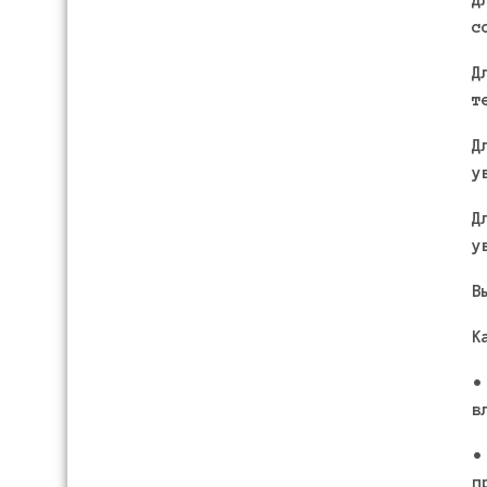
с
Д
т
Д
у
Д
у
В
К
•
в
•
п