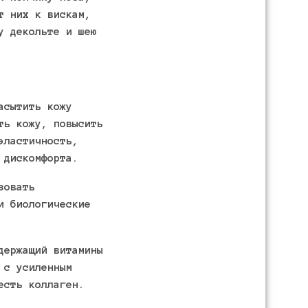
т них к вискам,
у декольте и шею
асытить кожу
ть кожу, повысить
эластичность,
 дискомфорта.
зовать
и биологические
держащий витамины
 с усиленным
есть коллаген.