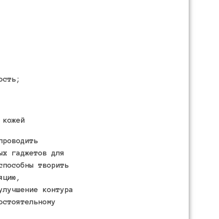
ость;
 кожей
проводить
ых гаджетов для
способны творить
яцию,
улучшение контура
остоятельному