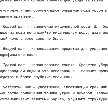
делять немного больше времени для ухода за кожей.
егулярное и многоступенчатое очищение кожи утром и
лавным правилом.
.
Первый шаг
— применение мицеллярной воды. Для бо
чищения кожи используйте мицеллярную воду, даже ес
ашей коже в этот день не было.
.
Второй шаг
— использование средства для умывания
идрофильного масла.
.
Третий шаг
— использование тоника. Средство убер
одопроводной воды и что немаловажно — поможет пров
редства в более глубокие слои кожи.
.
Четвертый шаг
— увлажнение. Увлажняющий крем или
ожу после применения тоника утром и вечером. Увлаж
осстанавливают защитный барьер, улучшают структуру