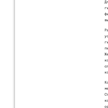
Д
г
ф
в
Р
у
г
п
Ж
к
с
к
К
м
С
к
о