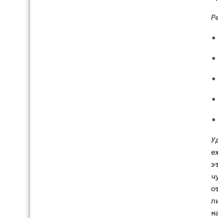
Р
•
•
•
•
•
У
е
э
ч
о
л
м