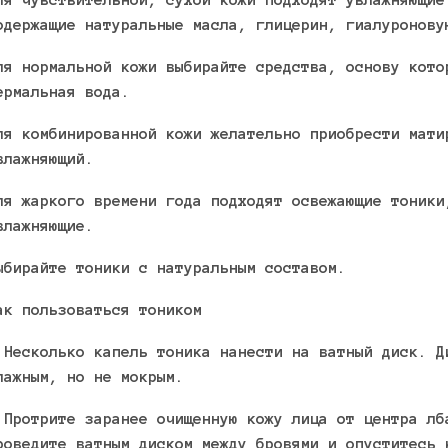
одержащие натуральные масла, глицерин, гиалуронову
ля нормальной кожи выбирайте средства, основу кото
ермальная вода.
ля комбинированной кожи желательно приобрести мати
влажняющий.
ля жаркого времени года подходят освежающие тоники
влажняющие.
ыбирайте тоники с натуральным составом.
ак пользоваться тоником
 Несколько капель тоника нанести на ватный диск. Д
лажным, но не мокрым.
 Протрите заранее очищенную кожу лица от центра лб
роведите ватным диском между бровями и опуститесь 