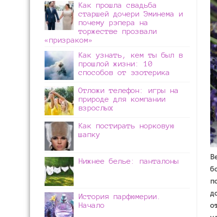
Как прошла свадьба
старшей дочери Эминема и
почему рэпера на
торжестве прозвали
«призраком»
Как узнать, кем ты был в
прошлой жизни: 10
способов от эзотерика
Отложи телефон: игры на
природе для компании
взрослых
Как постирать норковую
шапку
В
Нижнее белье: панталоны
б
п
д
История парфюмерии.
Начало
о