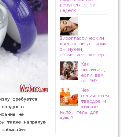
результаты за
неделю
Хиропластический
массаж лица: кому
он нужен,
объясняет эксперт
Как
питаться,
если вам
за 40?
Чем
отличаются
изму требуется
твердое и
жидкое
 воздух в
мыло, гель для
итание не
душа?
ры также напрямую
 забывайте