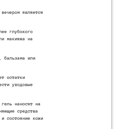
 вечером является
лее глубокого
ли макияжа на
, бальзама или
ет остатки
ести уходовые
 гель наносят на
няющие средства
 и состояние кожи