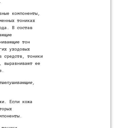
.
вные компоненты,
менных тониках
ода. В состав
ающие
нивающие тон
гих уходовых
в средств, тоники
, выравнивают ее
з.
тшелушивающие,
жи. Если кожа
торых
мпоненты.
 тоники,