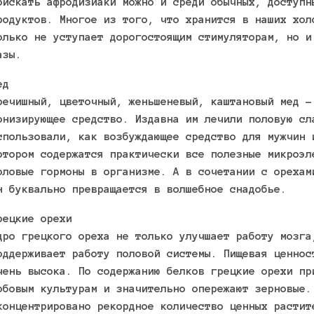
оискать афродизиаки можно и среди обычных, доступн
родуктов. Многое из того, что хранится в наших хол
олько не уступает дорогостоящим стимуляторам, но и
азы.
ед
речишный, цветочный, женьшеневый, каштановый мед –
онизирующее средство. Издавна им лечили половую сл
спользовали, как возбуждающее средство для мужчин 
отором содержатся практически все полезные микроэл
оловые гормоны в организме. А в сочетании с орехам
н буквально превращается в волшебное снадобье.
рецкие орехи
дро грецкого ореха не только улучшает работу мозга
оддерживает работу половой системы. Пищевая ценнос
чень высока. По содержанию белков грецкие орехи пр
обовым культурам и значительно опережают зерновые.
концентрировано рекордное количество ценных растит