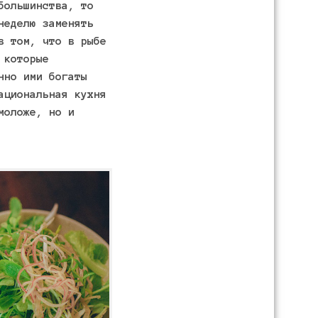
большинства, то
неделю заменять
в том, что в рыбе
 которые
нно ими богаты
ациональная кухня
моложе, но и