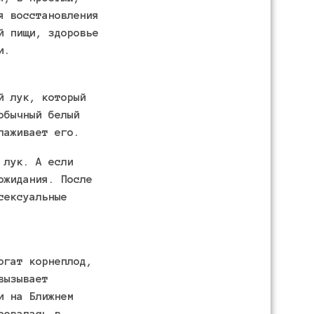
я восстановления
й пищи, здоровье
и.
й лук, который
обычный белый
лаживает его.
 лук. А если
ожидания. После
сексуальные
огат корнеплод,
вызывает
и на Ближнем
зовалась в