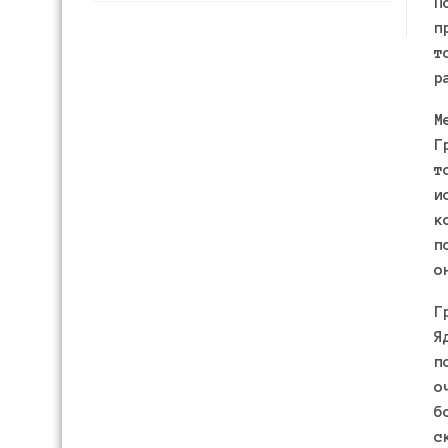
П
п
т
р
М
Г
т
и
к
п
о
Г
Я
п
о
б
с