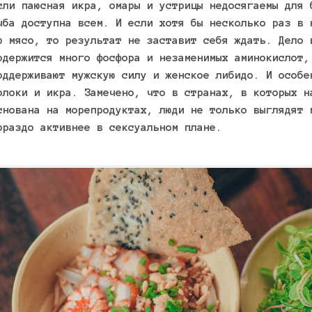
сли паюсная икра, омары и устрицы недосягаемы для 
ыба доступна всем. И если хотя бы несколько раз в 
ю мясо, то результат не заставит себя ждать. Дело 
одержится много фосфора и незаменимых аминокислот,
оддерживают мужскую силу и женское либидо. И особе
олоки и икра. Замечено, что в странах, в которых н
снована на морепродуктах, люди не только выглядят 
ораздо активнее в сексуальном плане.