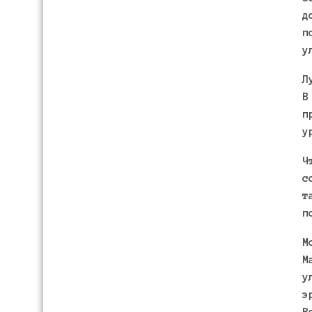
д
п
у
Л
В
п
у
Ч
с
т
п
М
М
у
э
В