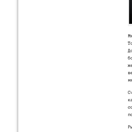
М
Т
Д
б
ж
в
м
С
к
с
п
Р