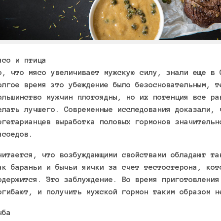
ясо и птица
о, что мясо увеличивает мужскую силу, знали еще в 
олгое время это убеждение было безосновательным, т
ольшинство мужчин плотоядны, но их потенция все ра
елать лучшего. Современные исследования доказали, 
егетарианцев выработка половых гормонов значительн
ясоедов.
читается, что возбуждающими свойствами обладают та
ак бараньи и бычьи яички за счет тестостерона, кот
одержится. Это заблуждение. Во время приготовления
огибают, и получить мужской гормон таким образом н
ыба