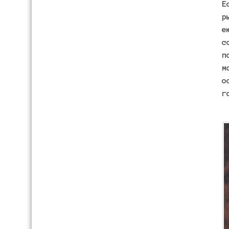
Е
р
е
с
п
м
о
г