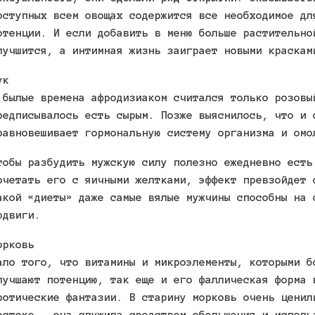
оступных всем овощах содержится все необходимое дл
отенции. И если добавить в меню больше растительно
лучшится, а интимная жизнь заиграет новыми краскам
ук
 былые времена афродизиаком считался только розовы
редписывалось есть сырым. Позже выяснилось, что и 
равновешивает гормональную систему организма и омо
тобы разбудить мужскую силу полезно ежедневно есть
очетать его с яичными желтками, эффект превзойдет 
акой «диеты» даже самые вялые мужчины способны на 
одвиги.
орковь
ало того, что витамины и микроэлементы, которыми б
лучшают потенцию, так еще и его фаллическая форма 
ротические фантазии. В старину морковь очень ценил
остоке – она служила средством обольщения и исполь