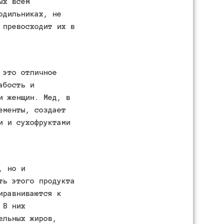
ых всем
одильниках, не
 превосходит их в
 это отличное
абость и
и женщин. Мед, в
ементы, создает
и и сухофруктами
, но и
ть этого продукта
иравниваются к
 В них
ельных жиров,