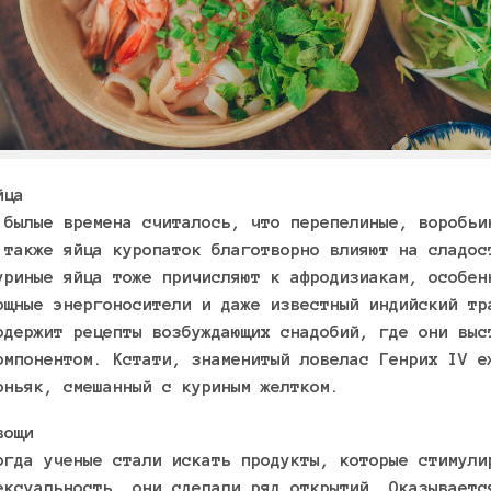
йца
 былые времена считалось, что перепелиные, воробьи
 также яйца куропаток благотворно влияют на сладос
уриные яйца тоже причисляют к афродизиакам, особен
ощные энергоносители и даже известный индийский тр
одержит рецепты возбуждающих снадобий, где они выс
омпонентом. Кстати, знаменитый ловелас Генрих IV е
оньяк, смешанный с куриным желтком.
вощи
огда ученые стали искать продукты, которые стимули
ексуальность, они сделали ряд открытий. Оказываетс