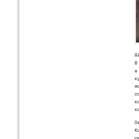
Я
В
а
к
м
с
к
к
О
К
с