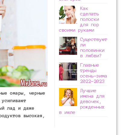
Как
сделать
полоски
для пор
своими руками
Существуют
ли
половинки
в любви?
Главные
тренды
осень-зима
2022-2023
Лучшие
ные омары, черные
имена для
 усиливают
девочек,
рожденных
ый лад и даже
в июле
родуктов высокая,