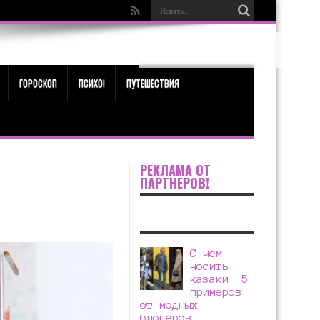
ГОРОСКОП
ПСИХО!
ПУТЕШЕСТВИЯ
РЕКЛАМА ОТ
ПАРТНЕРОВ!
С чем
носить
казаки: 5
примеров
от модных
блогеров