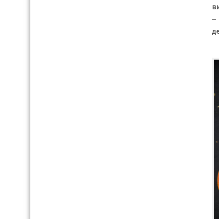
в
–
д