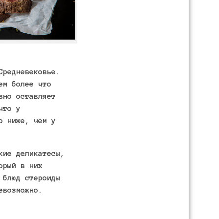
Средневековье.
ем более что
вно оставляет
что у
о ниже, чем у
кие деликатесы,
орый в них
 блюд стероиды
евозможно.