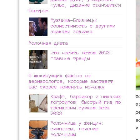
пульс, дыхание становится
быстрым
Мужчина-Близнецы:
совместимость с другими
знаками зодиака
Молочная диета
Что носить летом 2023:
главные тренды
6 шокирующих фактов от
дерматологов, которые заставят
вас скорее поменять мочалку
Ф
Крафт, барбикор и никаких
логотипов: быстрый гид по
т
трендовым сумкам лета
с
2023
в
Молочница у женщин:
и
симптомы, лечение
молочницы