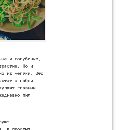
ные и голубиные,
трастие. Но и
но их желтки. Это
актат о любви
тупают главным
жедневно пил
руют
я, в простых,