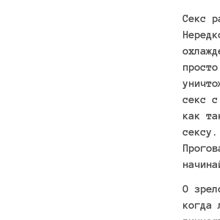
Секс р
Нередк
охлажд
просто
уничто
секс с
как та
сексу.
Прогов
начина
О зрел
когда 