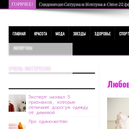
ГОРЯЧЕЕ!
Соединение Сатурна и Нептуна в Овне 20 фев
ГЛАВНАЯ
КРАСОТА
МОДА
ЗВЕЗДЫ
ЗДОРОВЬЕ
СПОР
ЭКСПЕРТИЗА
ОЧЕНЬ ИНТЕРЕСНО
Любов
Эксперт назвал 5
признаков, которые
отличают дорогую одежду
от дешевой
Про одиночество