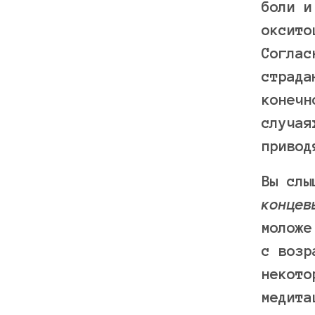
боли и
оксито
Соглас
страда
конечн
случая
привод
Вы слы
концев
моложе
с возр
некото
медита