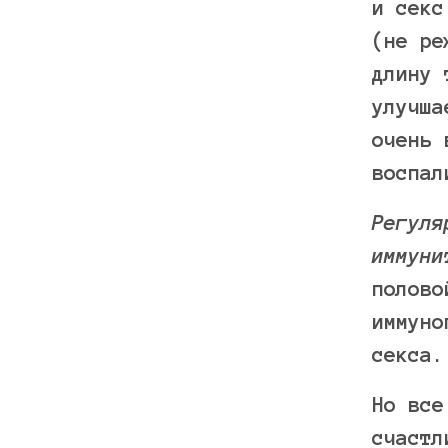
и секс
(не ре
длину 
улучша
очень 
воспал
Регуля
иммун
полово
иммуно
секса.
Но все
счастл