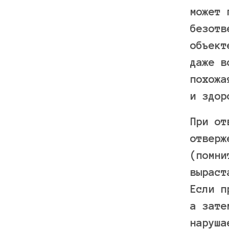
может 
безотв
объект
даже в
похожа
и здор
При от
отверж
(помни
выраст
Если п
а зате
наруша