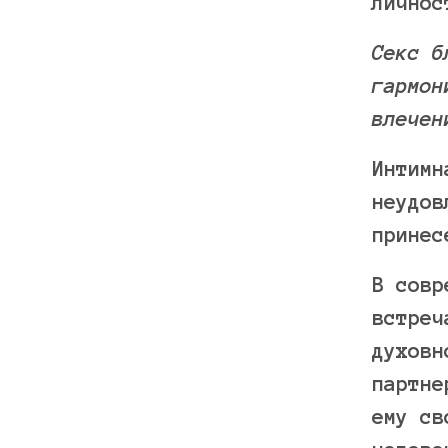
личнос
Секс б
гармон
влечен
Интимн
неудов
принес
В совр
встреч
духовн
партне
ему св