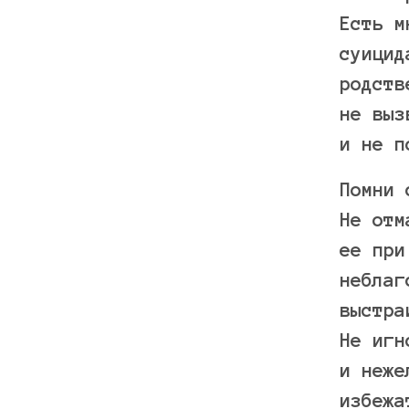
Есть м
суицид
родств
не выз
и не п
Помни 
Не отм
ее при
неблаг
выстра
Не игн
и неже
избежа