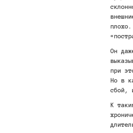
склонн
внешни
плохо.
«постр
Он даж
выказы
при эт
Но в к
сбой, 
К таки
хронич
длител