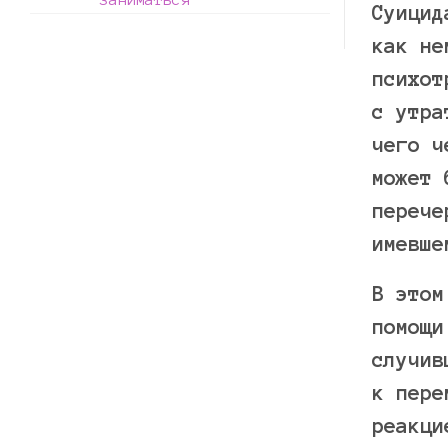
Суицид
как не
психот
с утра
чего ч
может 
перече
имевше
В этом
помощи
случив
к пере
реакци