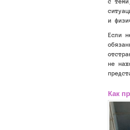
с теми
ситуац
и физи
Если н
обязан
отстра
не нах
предст
Как п