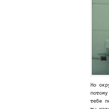
Но окр
потому
тебе п
ты мол