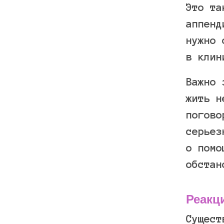
Это та
аппенд
нужно 
в клин
Важно 
жить н
погово
серьез
о помо
обстан
Реакц
Сущест