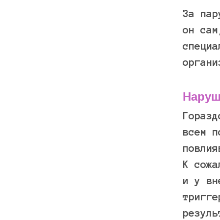
За пар
он сам
специа
органи
Наруш
Горазд
всем п
повлия
К сожа
и у вн
тригге
резуль