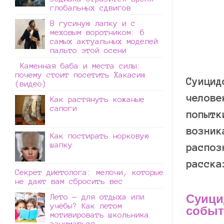
глобальных сдвигов
В гусиную лапку и с
меховым воротником: 6
самых актуальных моделей
пальто этой осени
Каменная баба и места силы:
почему стоит посетить Хакасию
Суицид
(видео)
челове
Как растянуть кожаные
сапоги
попытк
возник
Как постирать норковую
шапку
распоз
расска
Секрет диетолога: мелочи, которые
не дают вам сбросить вес
Суици
Лето — для отдыха или
учёбы? Как летом
событ
мотивировать школьника
заниматься