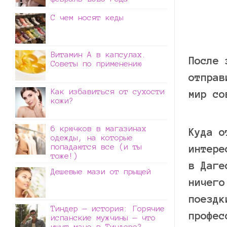
С чем носят кеды
Витамин А в капсулах.
После 
Советы по применению
отправ
Как избавиться от сухости
мир со
кожи?
6 крючков в магазинах
Куда о
одежды, на которые
попадаются все (и ты
интере
тоже!)
в Даге
Дешевые мази от прыщей
ничего
поездк
Тиндер — история: Горячие
профес
испанские мужчины — что
ищут мачо в Тиндере?