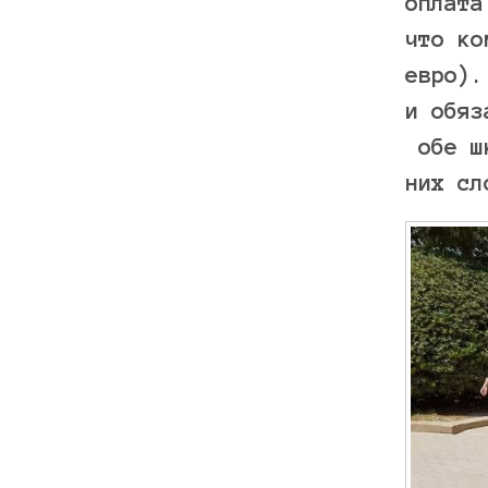
оплата
что ко
евро).
и обяз
обе шк
них сл