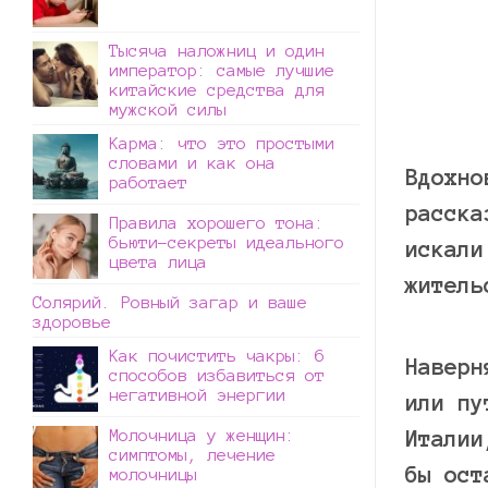
Тысяча наложниц и один
император: самые лучшие
китайские средства для
мужской силы
Карма: что это простыми
словами и как она
Вдохно
работает
расска
Правила хорошего тона:
бьюти-секреты идеального
искали
цвета лица
житель
Солярий. Ровный загар и ваше
здоровье
Как почистить чакры: 6
Наверн
способов избавиться от
негативной энергии
или пу
Молочница у женщин:
Италии
симптомы, лечение
бы ост
молочницы