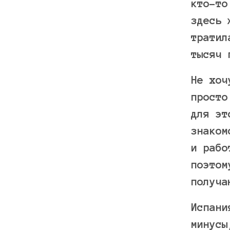
кто-то
здесь 
тратил
тысяч 
Не хоч
просто
для эт
знаком
и рабо
поэтом
получа
Испани
минусы