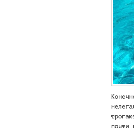
Конечн
нелега
трогаю
почти 