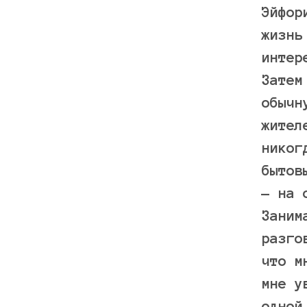
Эйфо
жизнь
интер
Затем
обычн
жител
нико
бытов
— на 
Заним
разго
что м
мне у
одной