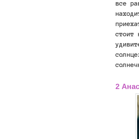
все ра
находи
приеха
стоит 
удивит
солнце
солнеч
2 Ана