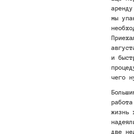
аренду
мы упа
необхо
Приеха
август
и быст
процед
чего н
Больши
работа
жизнь 
надеял
две не