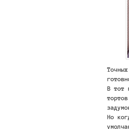
Точных
готовн
В тот 
тортов
задумо
Но ког
умолча