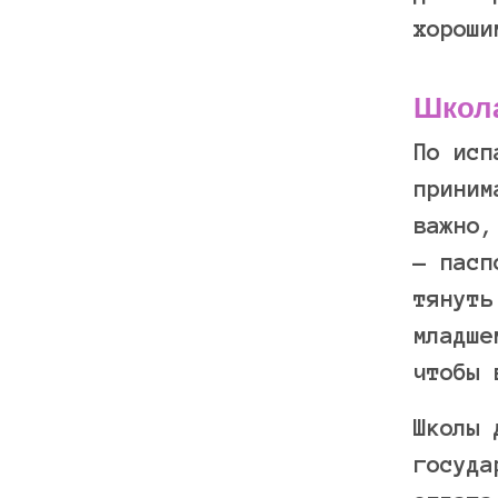
хороши
Школа
По исп
приним
важно,
— пасп
тянуть
младше
чтобы 
Школы 
госуда