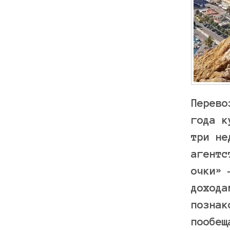
Перево
года к
три не
агентс
очки» 
дохода
познак
пообещ