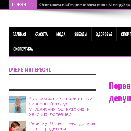
ГОРЯЧЕЕ!
Осветляем и обесцвечиваем волосы на руках
ГЛАВНАЯ
КРАСОТА
МОДА
ЗВЕЗДЫ
ЗДОРОВЬЕ
СПОР
ЭКСПЕРТИЗА
ОЧЕНЬ ИНТЕРЕСНО
Перее
девуш
Как сохранить нормальный
жизненный тонус —
упражнения от мужских и
женских болезней
Ребёнку 9 лет. Что должны
знать родители