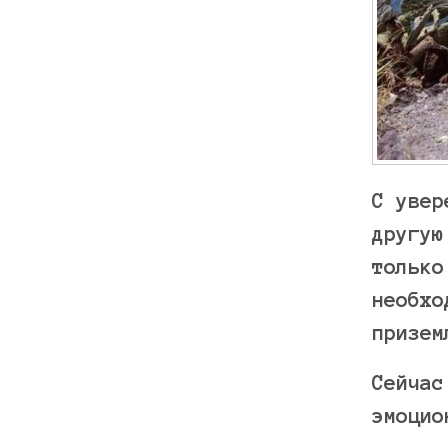
С увер
другую
только
необхо
призе
Сейчас
эмоцио