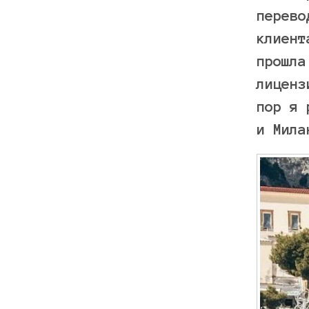
перево
клиент
прошла
лиценз
пор я 
и Мил