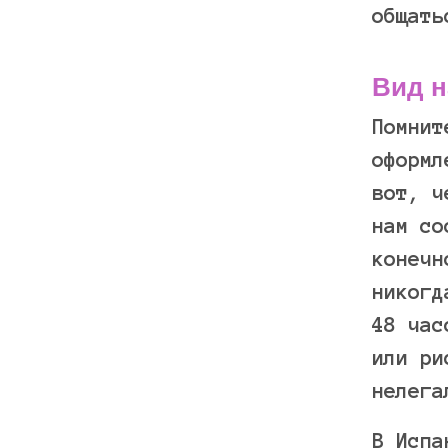
общать
Вид н
Помнит
оформл
вот, ч
нам со
конечн
никогд
48 час
или ри
нелега
В Испа