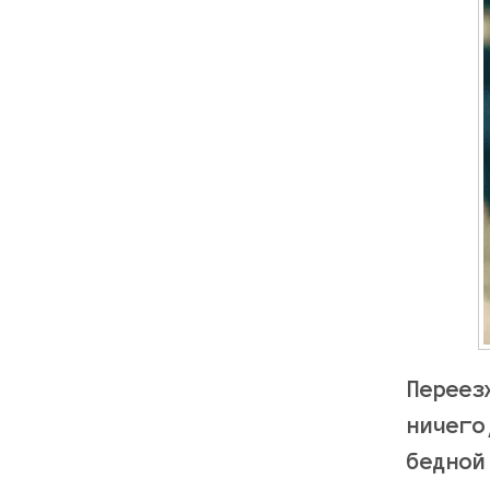
Переез
ничего
бедной