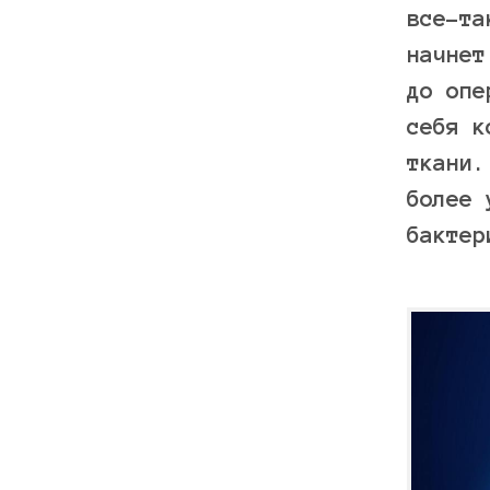
все-та
начнет
до опе
себя к
ткани.
более 
бактер