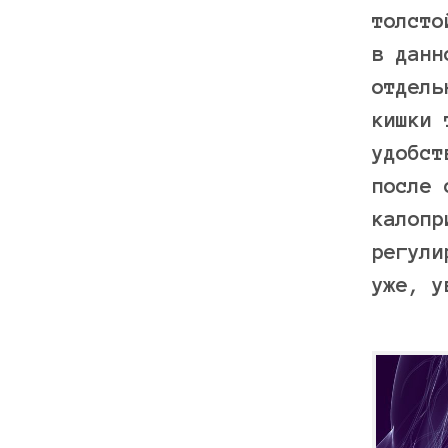
толсто
в данн
отдель
кишки 
удобст
после 
калопр
регули
уже, у