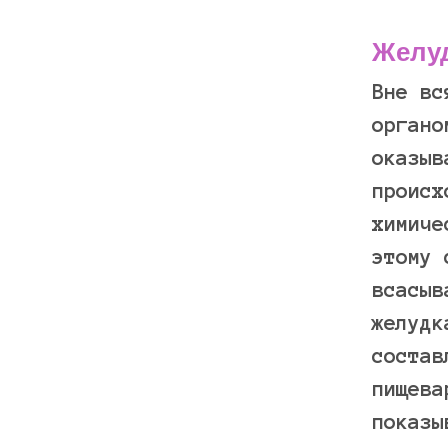
Желу
Вне вс
органо
оказыв
происх
химиче
этому 
всасыв
желудк
состав
пищева
показы