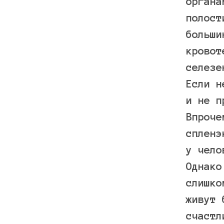
органа
полост
больши
кровот
селезе
Если н
и не п
Впроче
спленэ
у чело
Однако
слишко
живут 
счастл