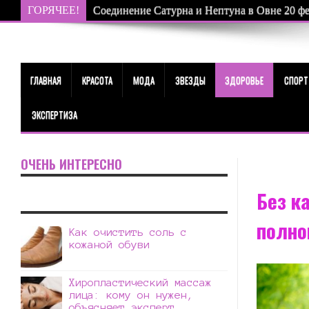
ГОРЯЧЕЕ!
Соединение Сатурна и Нептуна в Овне 20 фев
ГЛАВНАЯ
КРАСОТА
МОДА
ЗВЕЗДЫ
ЗДОРОВЬЕ
СПОРТ
ЭКСПЕРТИЗА
ОЧЕНЬ ИНТЕРЕСНО
Без к
полно
Как очистить соль с
кожаной обуви
Хиропластический массаж
лица: кому он нужен,
объясняет эксперт