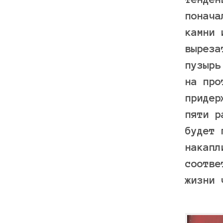
понача
камни 
выреза
пузырь
на про
придер
пяти р
будет 
накапл
соотве
жизни 