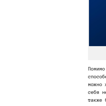
Помимо
способ
можно 
себя н
также 