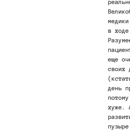
реальн
Велико
медики
в ходе
Разуме
пациен
еще оч
своих 
(кстат
день п
потому
хуже. 
развит
пузыре