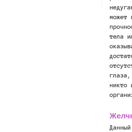
недуга
может 
прочно
тела и
оказыв
достат
отсутс
глаза,
никто 
органи
Желч
Данный