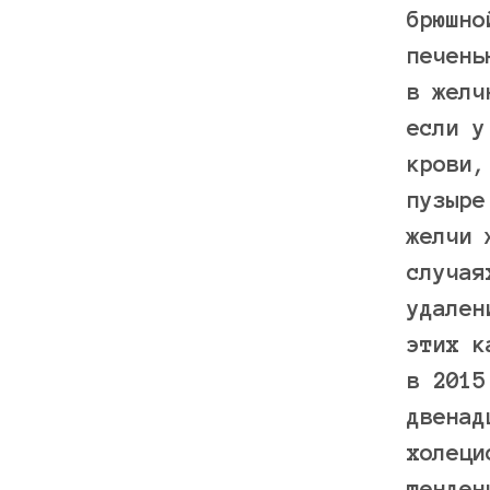
брюшно
печень
в желч
если у
крови,
пузыре
желчи 
случая
удален
этих к
в 2015
двенад
холеци
тенден