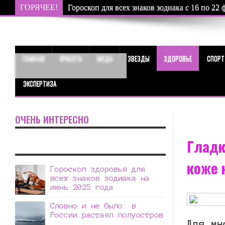
ГОРЯЧЕЕ!
Гороскоп для всех знаков зодиака с 16 по 22 
ГЛАВНАЯ
КРАСОТА
МОДА
ЗВЕЗДЫ
ЗДОРОВЬЕ
СПОРТ
ЭКСПЕРТИЗА
ОЧЕНЬ ИНТЕРЕСНО
Гладк
коже 
Гороскоп здоровья для
всех знаков зодиака на
июнь 2025 года
Словно и не было: в
России растаял полуостров
Для мн