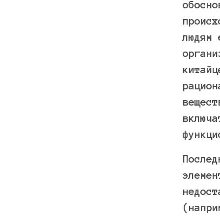
обосно
происх
людям 
органи
китайц
рацион
вещест
включа
функци
Послед
элемен
недост
(напри