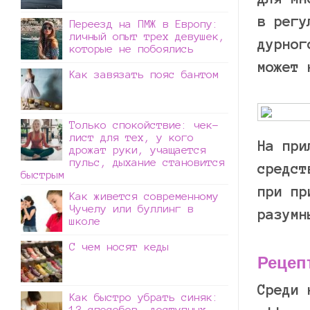
в регу
Переезд на ПМЖ в Европу:
личный опыт трех девушек,
дурног
которые не побоялись
может 
Как завязать пояс бантом
Только спокойствие: чек-
лист для тех, у кого
На при
дрожат руки, учащается
пульс, дыхание становится
средст
быстрым
при пр
Как живется современному
Чучелу или буллинг в
разумн
школе
С чем носят кеды
Рецеп
Среди 
Как быстро убрать синяк:
13 способов, доступных