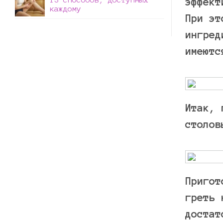
эффект
каждому
При эт
ингред
имеютс
Итак, 
столов
Пригот
греть 
достат