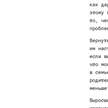
как да
этому 
то, че
пробле
Вернут
им нас
если в
что мо
в семь
родите
меньше
Выросш