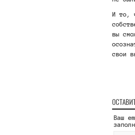
И то, 
собств
вы смо
осозна
свои в
ОСТАВИ
Ваш e
запол