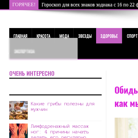
ГОРЯЧЕЕ!
Гороскоп для всех знаков зодиака с 16 по 22 
ГЛАВНАЯ
КРАСОТА
МОДА
ЗВЕЗДЫ
ЗДОРОВЬЕ
СПОРТ
ЭКСПЕРТИЗА
ОЧЕНЬ ИНТЕРЕСНО
Обиды
как м
Какие грибы полезны для
мужчин
Лимфодренажный массаж
ног: 4 причины начать
делать его регулярно