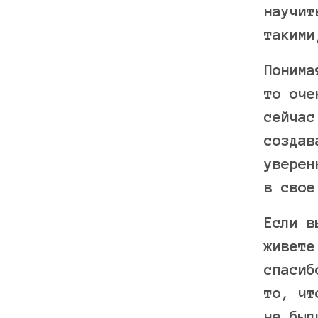
научит
такими
Понима
то оче
сейчас
создав
уверен
в свое
Если в
живете
спасиб
то, чт
не был