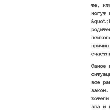
те, кт
могут 
&quot;
родите
психол
причин
счастл
Самое 
ситуац
все ра
закон.
хотели
зла и 