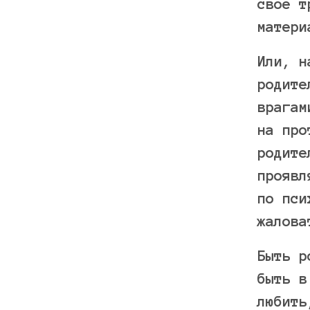
свое т
матери
Или, н
родите
врагам
на про
родите
проявл
по пси
жалова
Быть р
быть в
любить