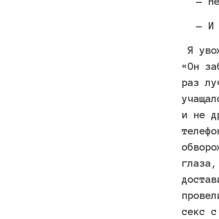
— Н
— И
Я увож
«Он за
раз лу
учащал
и не д
телефо
обворо
глаза,
достав
провел
секс с