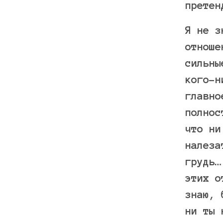
претен
Я не з
отноше
сильны
кого-н
главно
полнос
что ни
налеза
грудь…
этих о
знаю, 
ни ты 