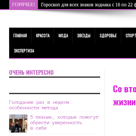
ГОРЯЧЕЕ!
Гороскоп для всех знаков зодиака с 16 по 22 
ГЛАВНАЯ
КРАСОТА
МОДА
ЗВЕЗДЫ
ЗДОРОВЬЕ
СПОР
ЭКСПЕРТИЗА
ОЧЕНЬ ИНТЕРЕСНО
Со вт
жизни
Голодание раз в неделю:
особенности метода
5 техник, которые помогут
обрести уверенность
в себе