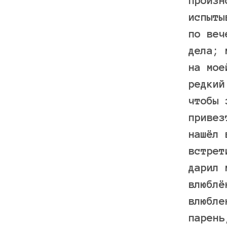
произн
испыты
по веч
дела; 
на мое
редкий
чтобы 
привез
нашёл 
встрет
дарил 
влюблё
влюбле
парень