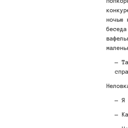
попкор
конкур
ночью 
беседа
вафель
малень
— Т
спр
Неловк
— Я
— К