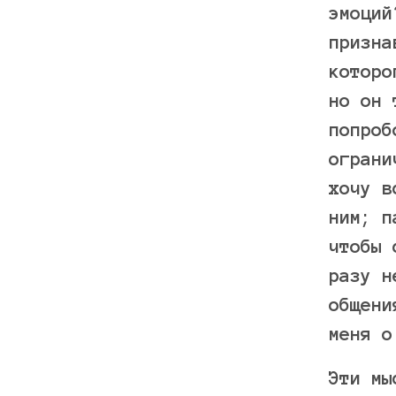
эмоций
призна
которо
но он 
попроб
ограни
хочу в
ним; п
чтобы 
разу н
общени
меня о
Эти мы