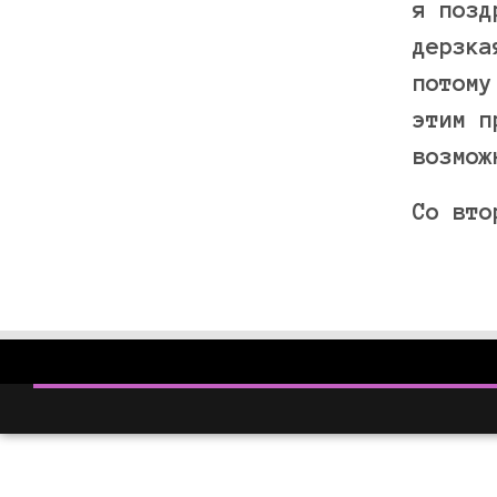
я позд
дерзка
потому
этим п
возмож
Со вто