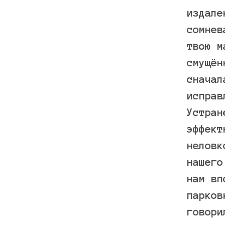
издале
сомнев
твою м
смущён
сначал
исправ
Устран
эффект
неловк
нашего
нам вп
парков
говори