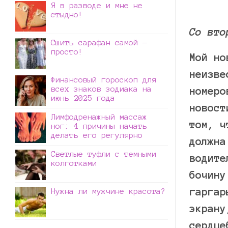
Я в разводе и мне не
стыдно!
Со вто
Сшить сарафан самой —
просто!
Мой но
неизве
Финансовый гороскоп для
всех знаков зодиака на
номеро
июнь 2025 года
новост
Лимфодренажный массаж
том, ч
ног: 4 причины начать
делать его регулярно
должна
Светлые туфли с темными
водите
колготками
бочину
гаргар
Нужна ли мужчине красота?
экрану
сердце