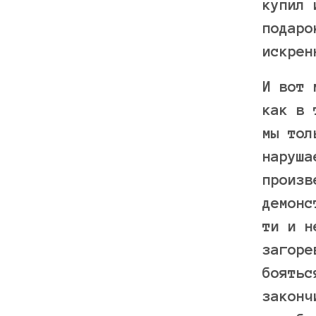
купил 
подаро
искрен
И вот 
как в 
мы тол
наруша
произв
демонс
ти и н
загоре
боятьс
законч