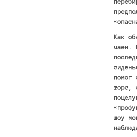
переби
предпо
«опасн
Как об
чаем. 
послед
сидень
помог 
торс, 
поцелу
«профу
шоу мо
наблюд