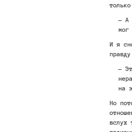
только
— А
мог
И я сн
правду
— Э
нер
на 
Но пот
отноше
вслух 