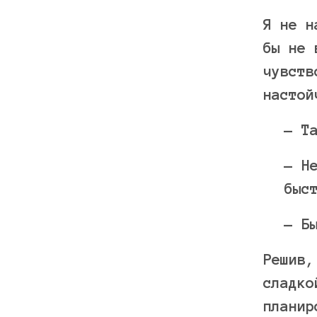
Я не н
бы не 
чувств
настой
— Т
— Н
быс
— Б
Решив,
сладко
планир