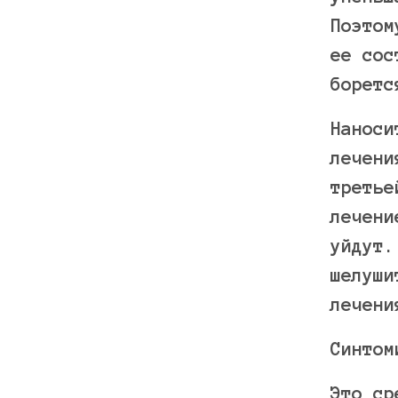
Поэтом
ее сос
боретс
Наноси
лечени
третье
лечени
уйдут.
шелуши
лечени
Синтом
Это ср