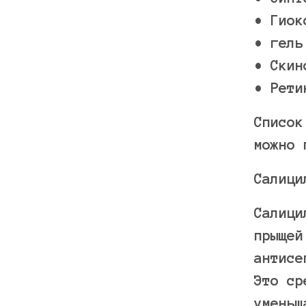
• Гиок
• гель
• Скин
• Рети
Список
можно 
Салици
Салици
прыщей
антисе
Это ср
уменьш