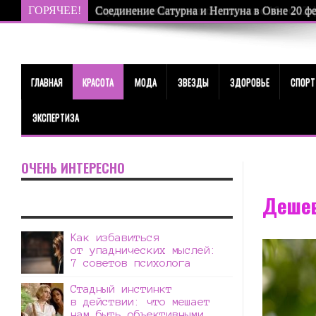
ГОРЯЧЕЕ!
Соединение Сатурна и Нептуна в Овне 20 фев
ГЛАВНАЯ
КРАСОТА
МОДА
ЗВЕЗДЫ
ЗДОРОВЬЕ
СПОРТ
ЭКСПЕРТИЗА
ОЧЕНЬ ИНТЕРЕСНО
Дешев
Как избавиться
от упаднических мыслей:
7 советов психолога
Стадный инстинкт
в действии: что мешает
нам быть объективными