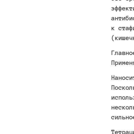
эффект
антиби
к стаф
(кишеч
Главно
Примен
Наноси
Поскол
исполь
нескол
сильно
Тетрац