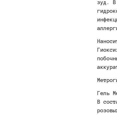
зуд. В
гидрок
инфекц
аллерг
Наноси
Гиокси
побочн
аккура
Метрог
Гель М
В сост
розовы