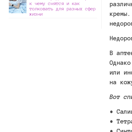
различ
к чему снятся и как
толковать для разных сфер
кремы.
жизни
недоро
Недоро
В апте
Однако
или ин
на кож
Вот сп
• Сали
• Тетр
• Синт