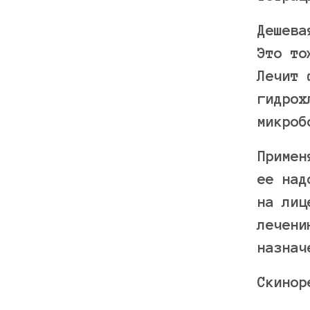
Дешева
Это то
Лечит 
гидрох
микроб
Примен
ее над
на лиц
лечени
назнач
Скинор